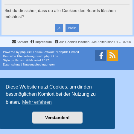
c
h
Bist du dir sicher, dass du alle Cookies des Boards löschen
möchtest?
e
Kontakt
Impressum
Alle Cookies löschen
Alle Zeiten sind
UTC+02:00
Powered by
phpBB
® Forum Software © phpBB Limited
Deutsche Übersetzung durch
phpBB.de
Style
proflat
von ©
Mazeltof
2017
Datenschutz
|
Nutzungsbedingungen
Diese Website nutzt Cookies, um dir den
bestmöglichen Komfort bei der Nutzung zu
bieten.
Mehr erfahren
Verstanden!