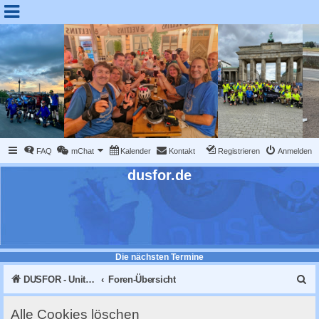
FAQ
mChat
Kalender
Kontakt
Registrieren
Anmelden
dusfor.de
Die nächsten Termine
S
DUSFOR - United Sk8 Nations :: Inline skaten in Düsseldorf
Foren-Übersicht
u
Alle Cookies löschen