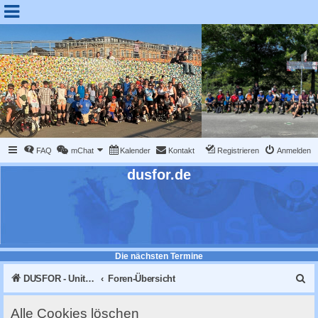
FAQ
mChat
Kalender
Kontakt
Registrieren
Anmelden
dusfor.de
Die nächsten Termine
S
DUSFOR - United Sk8 Nations :: Inline skaten in Düsseldorf
Foren-Übersicht
u
Alle Cookies löschen