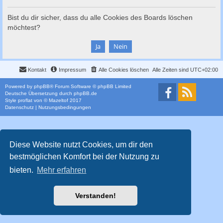
c
h
Bist du dir sicher, dass du alle Cookies des Boards löschen
möchtest?
e
Kontakt
Impressum
Alle Cookies löschen
Alle Zeiten sind
UTC+02:00
Powered by
phpBB
® Forum Software © phpBB Limited
Deutsche Übersetzung durch
phpBB.de
Style
proflat
von ©
Mazeltof
2017
Datenschutz
|
Nutzungsbedingungen
Diese Website nutzt Cookies, um dir den
bestmöglichen Komfort bei der Nutzung zu
bieten.
Mehr erfahren
Verstanden!