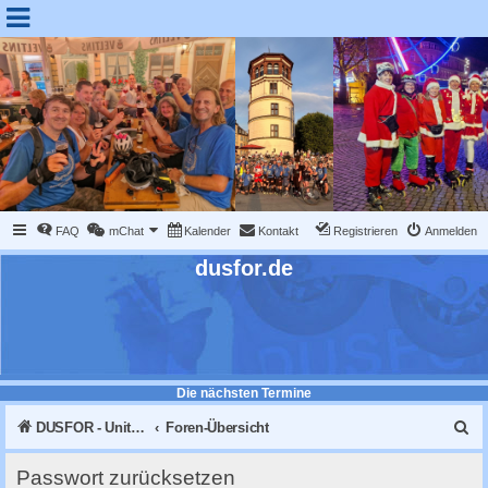
FAQ
mChat
Kalender
Kontakt
Registrieren
Anmelden
dusfor.de
Die nächsten Termine
S
DUSFOR - United Sk8 Nations :: Inline skaten in Düsseldorf
Foren-Übersicht
u
Passwort zurücksetzen