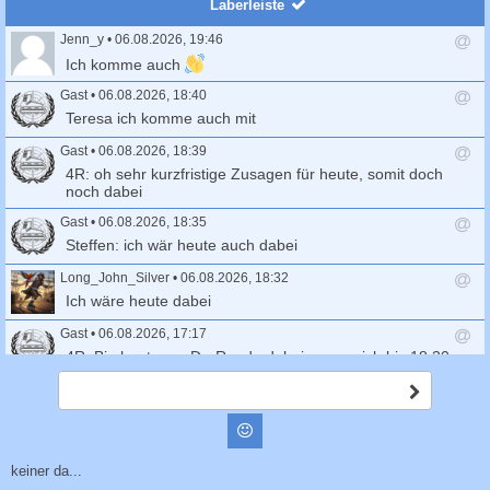
Laberleiste
Jenn_y
•
06.08.2026, 19:46
A
Ich komme auch
n
t
Gast
•
06.08.2026, 18:40
w
A
Teresa ich komme auch mit
o
n
r
t
Gast
•
06.08.2026, 18:39
t
w
A
4R: oh sehr kurzfristige Zusagen für heute, somit doch
s
o
n
noch dabei
e
r
t
n
t
Gast
•
06.08.2026, 18:35
w
d
s
o
A
Steffen: ich wär heute auch dabei
e
e
r
n
n
n
t
t
Long_John_Silver
•
06.08.2026, 18:32
d
s
w
A
Ich wäre heute dabei
e
e
o
n
n
n
r
t
Gast
•
06.08.2026, 17:17
d
t
w
A
4R: Bin heute zur Do-Runde dabei, wenn sich bis 18.30
e
s
o
n
Uhr Mitskater melden
n
e
r
t
A
n
t
Gast
•
06.08.2026, 15:32
w
b
d
s
s
o
A
Markus: melde mich ab, bin auf der Autobahn
Smilies
e
c
e
r
n
n
h
n
t
t
Birgitta
•
04.08.2026, 20:31
i
keiner da...
d
s
w
A
c
Wer hat Lust, morgen eine Klosterrunde zu fahren?