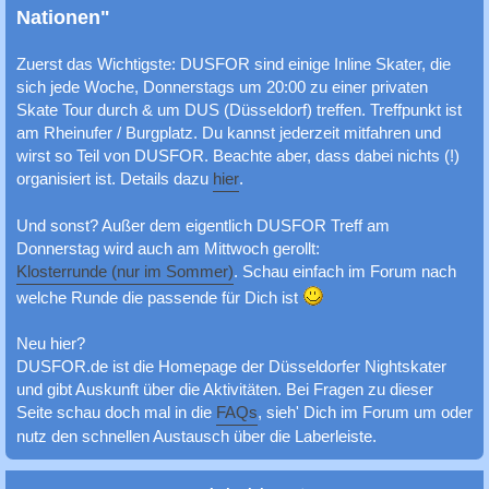
c
Nationen"
h
Zuerst das Wichtigste: DUSFOR sind einige Inline Skater, die
e
sich jede Woche, Donnerstags um 20:00 zu einer privaten
Skate Tour durch & um DUS (Düsseldorf) treffen. Treffpunkt ist
am Rheinufer / Burgplatz. Du kannst jederzeit mitfahren und
wirst so Teil von DUSFOR. Beachte aber, dass dabei nichts (!)
organisiert ist. Details dazu
hier
.
Und sonst? Außer dem eigentlich DUSFOR Treff am
Donnerstag wird auch am Mittwoch gerollt:
Klosterrunde (nur im Sommer)
. Schau einfach im Forum nach
welche Runde die passende für Dich ist
Neu hier?
DUSFOR.de ist die Homepage der Düsseldorfer Nightskater
und gibt Auskunft über die Aktivitäten. Bei Fragen zu dieser
Seite schau doch mal in die
FAQs
, sieh' Dich im Forum um oder
nutz den schnellen Austausch über die Laberleiste.