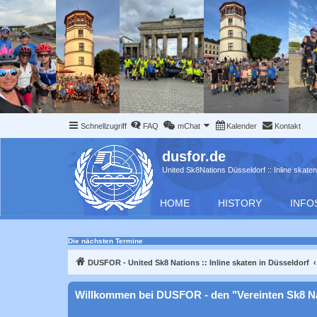
Schnellzugriff
FAQ
mChat
Kalender
Kontakt
dusfor.de
United Sk8Nations Düsseldorf :: Inline skaten
HOME
HISTORY
INFO
Die nächsten Termine
DUSFOR - United Sk8 Nations :: Inline skaten in Düsseldorf
Willkommen bei DUSFOR - den "Vereinten Sk8 N