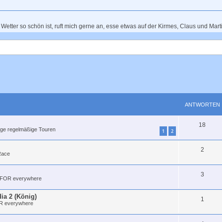
s Wetter so schön ist, ruft mich gerne an, esse etwas auf der Kirmes, Claus und Ma
rmes
bei und würde mich anschließen, Gruß Ben.
ANTWORTEN
t für heute ab (und fahren stattdessen eine Runde in Köln ohne die weite Anfahrt
18
ige regelmäßige Touren
1
2
8.30 Uhr ab Manes am Bösch in Ückerath oder 19.00 Uhr ab Allerheiligen
2
ace
m Kirmes-Feuerwerk. Es gibt einen Beitrag im Forum.
3
FOR everywhere
 Runde
ia 2 (König)
1
 everywhere