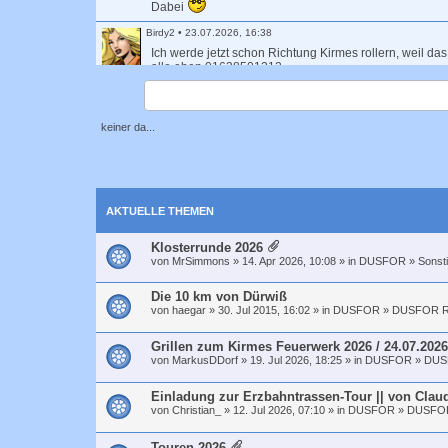
Dabei
Birdy2
•
23.07.2026, 16:38
Ich werde jetzt schon Richtung Kirmes rollern, weil da
alle eben 01638501212
Long_John_Silver
•
23.07.2026, 14:09
Ja, um 20 Uhr geht es los und endet später auf der Ki
keiner da...
Ben
•
23.07.2026, 10:52
Findet heute 23.7.26 eine Tour um 20h statt? Wäre da
Birgitta
•
22.07.2026, 17:04
AKTUELLE THEMEN
Mangels Beteiligung sagen wir die Klosterrunde hiermi
Klosterrunde 2026
Birgitta
•
21.07.2026, 22:47
von
MrSimmons
» 14. Apr 2026, 10:08 » in
DUSFOR
»
Sonst
Morgen wieder Klosterrunde?
Mittwoch, 22.07., 1
Die 10 km von Dürwiß
Gast
•
20.07.2026, 19:57
von
haegar
» 30. Jul 2015, 16:02 » in
DUSFOR
»
DUSFOR R
Markus: am Freitag Grillen am Paradies-Strand vor de
Grillen zum Kirmes Feuerwerk 2026 / 24.07.2026
Martin
•
17.07.2026, 18:23
von
MarkusDDorf
» 19. Jul 2026, 18:25 » in
DUSFOR
»
DUS
So...ihr Lieben Foto ist im Topic schönes WE <3 in die
Einladung zur Erzbahntrassen-Tour || von Claud
Gast
•
16.07.2026, 16:49
von
Christian_
» 12. Jul 2026, 07:10 » in
DUSFOR
»
DUSFOR
4R: Heute zur Do-Runde dabei
Touren 2026
Long_John_Silver
•
16.07.2026, 16:37