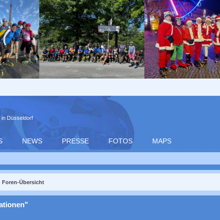
 in Düsseldorf
S
NEWS
PRESSE
FOTOS
MAPS
Foren-Übersicht
ationen"