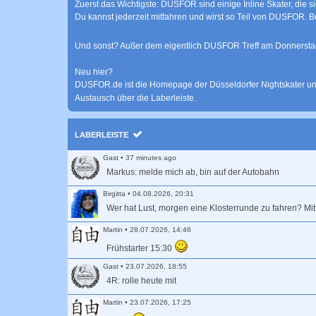
Zuerst das Wichtigste: DUSFOR sind einige Inline Skater, die s
Du kannst jederzeit mitfahren und wirst so Teil von DUSFOR. Bea
Und sonst? Außer dem eigentlich DUSFOR Treff am Donnerstag
Neu hier?
DUSFOR.de ist die Homepage der Düsseldorfer Nightskater und g
Austausch über die Laberleiste.
LABERLEISTE
Gast
•
37 minutes ago
Markus: melde mich ab, bin auf der Autobahn
Birgitta
•
04.08.2026, 20:31
Wer hat Lust, morgen eine Klosterrunde zu fahren? Mi
Martin
•
28.07.2026, 14:46
Frühstarter 15:30
Gast
•
23.07.2026, 18:55
4R: rolle heute mit
Martin
•
23.07.2026, 17:25