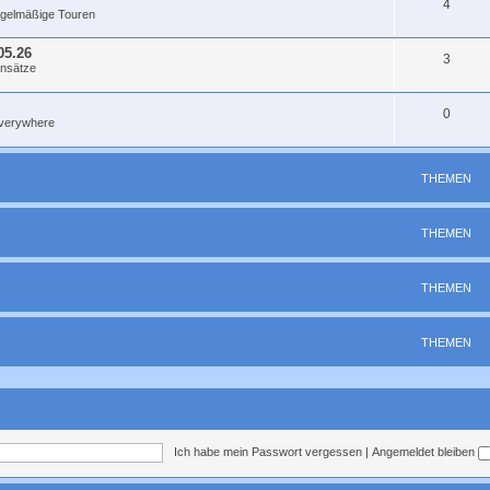
4
egelmäßige Touren
05.26
3
insätze
0
erywhere
gab Werbung auf Fatzebook...
dabei
THEMEN
itationsrunde zutrauen kann. Wie sieht es bei euch aus?
THEMEN
THEMEN
THEMEN
, 08.07., 18.30 Uhr ab Manes am Bösch in Ückerath oder 19.00 Uhr ab Allerheilige
Ich habe mein Passwort vergessen
|
Angemeldet bleiben