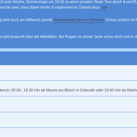
ich jede Woche, Donnerstags um 20:00 zu einer privaten Skate Tour durch & um DUS (
chte aber, dass dabei nichts (!) organisiert ist. Details dazu
hier
.
 wird auch am Mittwoch gerollt:
Klosterrunde (nur im Sommer)
. Schau einfach im
ibt Auskunft über die Aktivitäten. Bei Fragen zu dieser Seite schau doch mal in 
ttwoch, 05.08., 18.30 Uhr ab Manes am Bösch in Ückerath oder 19.00 Uhr ab Allerh