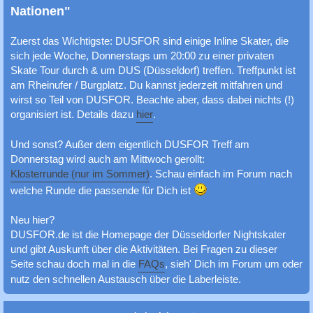
c
Nationen"
h
Zuerst das Wichtigste: DUSFOR sind einige Inline Skater, die
e
sich jede Woche, Donnerstags um 20:00 zu einer privaten
Skate Tour durch & um DUS (Düsseldorf) treffen. Treffpunkt ist
am Rheinufer / Burgplatz. Du kannst jederzeit mitfahren und
wirst so Teil von DUSFOR. Beachte aber, dass dabei nichts (!)
organisiert ist. Details dazu
hier
.
Und sonst? Außer dem eigentlich DUSFOR Treff am
Donnerstag wird auch am Mittwoch gerollt:
Klosterrunde (nur im Sommer)
. Schau einfach im Forum nach
welche Runde die passende für Dich ist
Neu hier?
DUSFOR.de ist die Homepage der Düsseldorfer Nightskater
und gibt Auskunft über die Aktivitäten. Bei Fragen zu dieser
Seite schau doch mal in die
FAQs
, sieh' Dich im Forum um oder
nutz den schnellen Austausch über die Laberleiste.