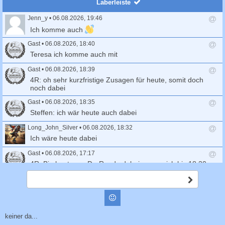
Laberleiste
Jenn_y
•
06.08.2026, 19:46
A
Ich komme auch
n
t
Gast
•
06.08.2026, 18:40
w
A
Teresa ich komme auch mit
o
n
r
t
Gast
•
06.08.2026, 18:39
t
w
A
4R: oh sehr kurzfristige Zusagen für heute, somit doch
s
o
n
noch dabei
e
r
t
n
t
Gast
•
06.08.2026, 18:35
w
d
s
o
A
Steffen: ich wär heute auch dabei
e
e
r
n
n
n
t
t
Long_John_Silver
•
06.08.2026, 18:32
d
s
w
A
Ich wäre heute dabei
e
e
o
n
n
n
r
t
Gast
•
06.08.2026, 17:17
d
t
w
A
4R: Bin heute zur Do-Runde dabei, wenn sich bis 18.30
e
s
o
n
Uhr Mitskater melden
n
e
r
t
A
n
t
Gast
•
06.08.2026, 15:32
w
b
d
s
s
o
A
Markus: melde mich ab, bin auf der Autobahn
Smilies
e
c
e
r
n
n
h
n
t
t
Birgitta
•
04.08.2026, 20:31
i
keiner da...
d
s
w
A
c
Wer hat Lust, morgen eine Klosterrunde zu fahren?