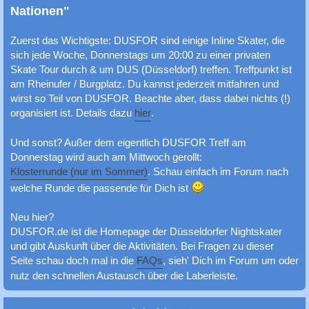
c
Nationen"
h
Zuerst das Wichtigste: DUSFOR sind einige Inline Skater, die
e
sich jede Woche, Donnerstags um 20:00 zu einer privaten
Skate Tour durch & um DUS (Düsseldorf) treffen. Treffpunkt ist
am Rheinufer / Burgplatz. Du kannst jederzeit mitfahren und
wirst so Teil von DUSFOR. Beachte aber, dass dabei nichts (!)
organisiert ist. Details dazu
hier
.
Und sonst? Außer dem eigentlich DUSFOR Treff am
Donnerstag wird auch am Mittwoch gerollt:
Klosterrunde (nur im Sommer)
. Schau einfach im Forum nach
welche Runde die passende für Dich ist
Neu hier?
DUSFOR.de ist die Homepage der Düsseldorfer Nightskater
und gibt Auskunft über die Aktivitäten. Bei Fragen zu dieser
Seite schau doch mal in die
FAQs
, sieh' Dich im Forum um oder
nutz den schnellen Austausch über die Laberleiste.