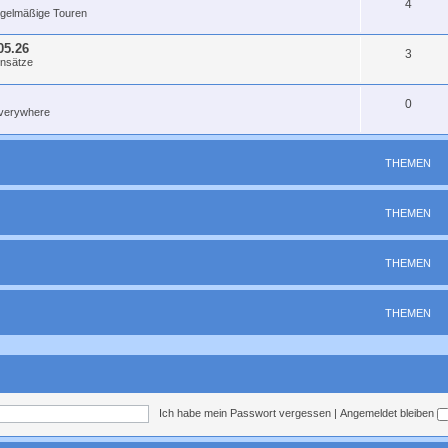
4
egelmäßige Touren
bei und würde mich anschließen, Gruß Ben.
05.26
3
insätze
t für heute ab (und fahren stattdessen eine Runde in Köln ohne die weite Anfahrt
0
erywhere
8.30 Uhr ab Manes am Bösch in Ückerath oder 19.00 Uhr ab Allerheiligen
THEMEN
m Kirmes-Feuerwerk. Es gibt einen Beitrag im Forum.
THEMEN
 Runde
THEMEN
THEMEN
Ich habe mein Passwort vergessen
|
Angemeldet bleiben