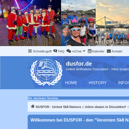
Schnellzugriff
FAQ
mChat
Kalender
Kontakt
dusfor.de
United Sk8Nations Düsseldorf :: Inline skaten
HOME
HISTORY
INFO
Die nächsten Termine
DUSFOR - United Sk8 Nations :: Inline skaten in Düsseldorf
Willkommen bei DUSFOR - den "Vereinten Sk8 N