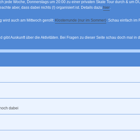
ich jede Woche, Donnerstags um 20:00 zu einer privaten Skate Tour durch & um DUS (
chte aber, dass dabei nichts (!) organisiert ist. Details dazu
hier
.
 wird auch am Mittwoch gerollt:
Klosterrunde (nur im Sommer)
. Schau einfach im
ibt Auskunft über die Aktivitäten. Bei Fragen zu dieser Seite schau doch mal in 
 noch dabei