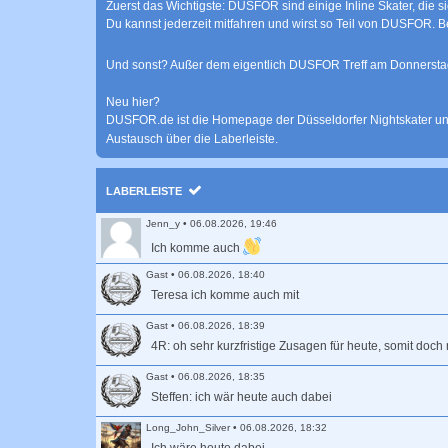
Zuerst das Wichtigste: DUSFOR sind einige Inline Skater, die s
Du kannst jederzeit mitfahren und wirst so Teil von DUSFOR. Bea
Und sonst? Außer dem eigentlich DUSFOR Treff am Donnerstag
Neu hier?
DUSFOR.de ist die Homepage der Düsseldorfer Nightskater und g
Austausch über die Laberleiste.
LABERLEISTE
Jenn_y
•
06.08.2026, 19:46
Ich komme auch
Gast
•
06.08.2026, 18:40
Teresa ich komme auch mit
Gast
•
06.08.2026, 18:39
4R: oh sehr kurzfristige Zusagen für heute, somit doch
Gast
•
06.08.2026, 18:35
Steffen: ich wär heute auch dabei
Long_John_Silver
•
06.08.2026, 18:32