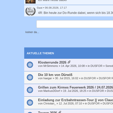
Ich wäre heute dabei
Gast
•
06.08.2026, 17:17
4R: Bin heute zur Do-Runde dabei, wenn sich bis 18.3
Gast
•
06.08.2026, 15:32
Markus: melde mich ab, bin auf der Autobahn
keiner da...
Birgitta
•
04.08.2026, 20:31
Wer hat Lust, morgen eine Klosterrunde zu fahren? Mi
Martin
•
28.07.2026, 14:46
Frühstarter 15:30
AKTUELLE THEMEN
Gast
•
23.07.2026, 18:55
Klosterrunde 2026
4R: rolle heute mit
von
MrSimmons
» 14. Apr 2026, 10:08 » in
DUSFOR
»
Sonst
Martin
•
23.07.2026, 17:25
Die 10 km von Dürwiß
von
haegar
» 30. Jul 2015, 16:02 » in
DUSFOR
»
DUSFOR R
Dabei
Birdy2
•
23.07.2026, 16:38
Grillen zum Kirmes Feuerwerk 2026 / 24.07.2026
Ich werde jetzt schon Richtung Kirmes rollern, weil da
von
MarkusDDorf
» 19. Jul 2026, 18:25 » in
DUSFOR
»
DUS
alle eben 01638501212
Einladung zur Erzbahntrassen-Tour || von Claud
Long_John_Silver
•
23.07.2026, 14:09
von
Christian_
» 12. Jul 2026, 07:10 » in
DUSFOR
»
DUSFOR
Ja, um 20 Uhr geht es los und endet später auf der Ki
Touren 2026