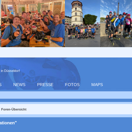
 in Düsseldorf
S
NEWS
PRESSE
FOTOS
MAPS
Foren-Übersicht
ationen"