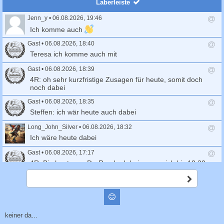
Laberleiste
Jenn_y
•
06.08.2026, 19:46
A
Ich komme auch
n
t
Gast
•
06.08.2026, 18:40
w
A
Teresa ich komme auch mit
o
n
r
t
Gast
•
06.08.2026, 18:39
t
w
A
4R: oh sehr kurzfristige Zusagen für heute, somit doch
s
o
n
noch dabei
e
r
t
n
t
Gast
•
06.08.2026, 18:35
w
d
s
o
A
Steffen: ich wär heute auch dabei
e
e
r
n
n
n
t
t
Long_John_Silver
•
06.08.2026, 18:32
d
s
w
A
Ich wäre heute dabei
e
e
o
n
n
n
r
t
Gast
•
06.08.2026, 17:17
d
t
w
A
4R: Bin heute zur Do-Runde dabei, wenn sich bis 18.30
e
s
o
n
Uhr Mitskater melden
n
e
r
t
A
n
t
Gast
•
06.08.2026, 15:32
w
b
d
s
s
o
A
Markus: melde mich ab, bin auf der Autobahn
Smilies
e
c
e
r
n
n
h
n
t
t
Birgitta
•
04.08.2026, 20:31
i
keiner da...
d
s
w
A
c
Wer hat Lust, morgen eine Klosterrunde zu fahren?