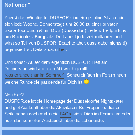
c
Nationen"
h
Zuerst das Wichtigste: DUSFOR sind einige Inline Skater, die
e
sich jede Woche, Donnerstags um 20:00 zu einer privaten
Skate Tour durch & um DUS (Düsseldorf) treffen. Treffpunkt ist
am Rheinufer / Burgplatz. Du kannst jederzeit mitfahren und
wirst so Teil von DUSFOR. Beachte aber, dass dabei nichts (!)
organisiert ist. Details dazu
hier
.
Und sonst? Außer dem eigentlich DUSFOR Treff am
Donnerstag wird auch am Mittwoch gerollt:
Klosterrunde (nur im Sommer)
. Schau einfach im Forum nach
welche Runde die passende für Dich ist
Neu hier?
DUSFOR.de ist die Homepage der Düsseldorfer Nightskater
und gibt Auskunft über die Aktivitäten. Bei Fragen zu dieser
Seite schau doch mal in die
FAQs
, sieh' Dich im Forum um oder
nutz den schnellen Austausch über die Laberleiste.