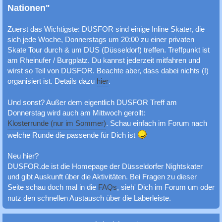
c
Nationen"
h
Zuerst das Wichtigste: DUSFOR sind einige Inline Skater, die
e
sich jede Woche, Donnerstags um 20:00 zu einer privaten
Skate Tour durch & um DUS (Düsseldorf) treffen. Treffpunkt ist
am Rheinufer / Burgplatz. Du kannst jederzeit mitfahren und
wirst so Teil von DUSFOR. Beachte aber, dass dabei nichts (!)
organisiert ist. Details dazu
hier
.
Und sonst? Außer dem eigentlich DUSFOR Treff am
Donnerstag wird auch am Mittwoch gerollt:
Klosterrunde (nur im Sommer)
. Schau einfach im Forum nach
welche Runde die passende für Dich ist
Neu hier?
DUSFOR.de ist die Homepage der Düsseldorfer Nightskater
und gibt Auskunft über die Aktivitäten. Bei Fragen zu dieser
Seite schau doch mal in die
FAQs
, sieh' Dich im Forum um oder
nutz den schnellen Austausch über die Laberleiste.