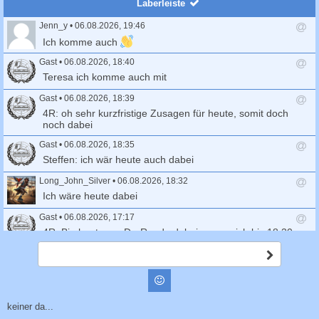
Laberleiste
Jenn_y
•
06.08.2026, 19:46
A
Ich komme auch
n
t
Gast
•
06.08.2026, 18:40
w
A
Teresa ich komme auch mit
o
n
r
t
Gast
•
06.08.2026, 18:39
t
w
A
4R: oh sehr kurzfristige Zusagen für heute, somit doch
s
o
n
noch dabei
e
r
t
n
t
Gast
•
06.08.2026, 18:35
w
d
s
o
A
Steffen: ich wär heute auch dabei
e
e
r
n
n
n
t
t
Long_John_Silver
•
06.08.2026, 18:32
d
s
w
A
Ich wäre heute dabei
e
e
o
n
n
n
r
t
Gast
•
06.08.2026, 17:17
d
t
w
A
4R: Bin heute zur Do-Runde dabei, wenn sich bis 18.30
e
s
o
n
Uhr Mitskater melden
n
e
r
t
A
n
t
Gast
•
06.08.2026, 15:32
w
b
d
s
s
o
A
Markus: melde mich ab, bin auf der Autobahn
Smilies
e
c
e
r
n
n
h
n
t
t
Birgitta
•
04.08.2026, 20:31
i
keiner da...
d
s
w
A
c
Wer hat Lust, morgen eine Klosterrunde zu fahren?