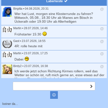
Laberleiste
Birgitta
•
04.08.2026, 20:31
A
Wer hat Lust, morgen eine Klosterrunde zu fahren?
n
Mittwoch, 05.08., 18.30 Uhr ab Manes am Bösch in
t
Ückerath oder 19.00 Uhr ab Allerheiligen
w
Martin
•
28.07.2026, 14:46
o
r
A
Frühstarter 15:30
t
n
s
t
Gast
•
23.07.2026, 18:55
e
w
A
4R: rolle heute mit
n
o
n
d
r
t
Martin
•
23.07.2026, 17:25
e
t
w
A
Dabei
n
s
o
n
e
r
t
Birdy2
•
23.07.2026, 16:38
n
t
w
A
Ich werde jetzt schon Richtung Kirmes rollern, weil das
d
s
o
n
Wetter so schön ist, ruft mich gerne an, esse etwas auf der
e
e
r
t
Kirmes, Claus und Martin haben meine Nummer
n
n
t
w
(Alexandra, die Grosse) oder hier für alle eben
d
s
o
A
01638501212
e
e
b
r
n
n
s
Long_John_Silver
•
23.07.2026, 14:09
t
Smilies
d
c
s
A
Ja, um 20 Uhr geht es los und endet später auf der Kirmes
h
e
e
n
i
keiner da...
n
n
t
Ben
•
23.07.2026, 10:52
c