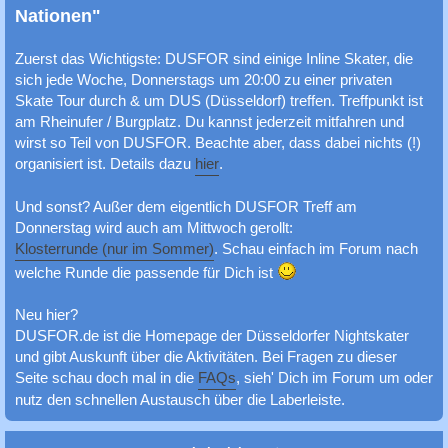
c
Nationen"
h
Zuerst das Wichtigste: DUSFOR sind einige Inline Skater, die
e
sich jede Woche, Donnerstags um 20:00 zu einer privaten
Skate Tour durch & um DUS (Düsseldorf) treffen. Treffpunkt ist
am Rheinufer / Burgplatz. Du kannst jederzeit mitfahren und
wirst so Teil von DUSFOR. Beachte aber, dass dabei nichts (!)
organisiert ist. Details dazu
hier
.
Und sonst? Außer dem eigentlich DUSFOR Treff am
Donnerstag wird auch am Mittwoch gerollt:
Klosterrunde (nur im Sommer)
. Schau einfach im Forum nach
welche Runde die passende für Dich ist
Neu hier?
DUSFOR.de ist die Homepage der Düsseldorfer Nightskater
und gibt Auskunft über die Aktivitäten. Bei Fragen zu dieser
Seite schau doch mal in die
FAQs
, sieh' Dich im Forum um oder
nutz den schnellen Austausch über die Laberleiste.