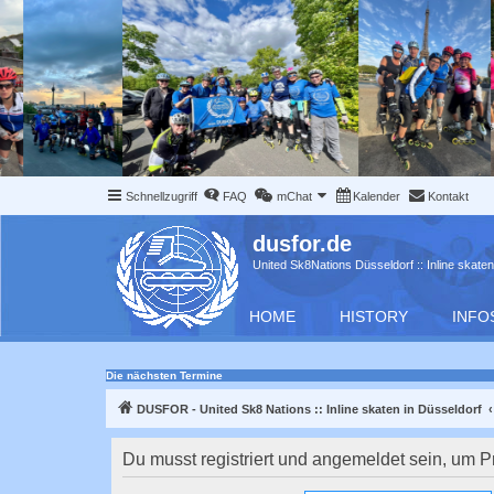
Schnellzugriff
FAQ
mChat
Kalender
Kontakt
dusfor.de
United Sk8Nations Düsseldorf :: Inline skaten
HOME
HISTORY
INFO
Die nächsten Termine
DUSFOR - United Sk8 Nations :: Inline skaten in Düsseldorf
Du musst registriert und angemeldet sein, um P