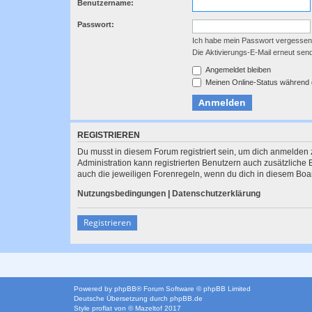
Benutzername:
Passwort:
Ich habe mein Passwort vergessen
Die Aktivierungs-E-Mail erneut sen
Angemeldet bleiben
Meinen Online-Status während 
REGISTRIEREN
Du musst in diesem Forum registriert sein, um dich anmelden z
Administration kann registrierten Benutzern auch zusätzlich
auch die jeweiligen Forenregeln, wenn du dich in diesem Boa
Nutzungsbedingungen
|
Datenschutzerklärung
Registrieren
Powered by
phpBB
® Forum Software © phpBB Limited
Deutsche Übersetzung durch
phpBB.de
Style
proflat
von ©
Mazeltof
2017