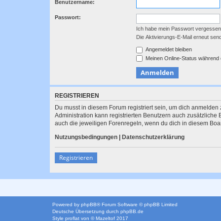
Benutzername:
Passwort:
Ich habe mein Passwort vergessen
Die Aktivierungs-E-Mail erneut sen
Angemeldet bleiben
Meinen Online-Status während 
REGISTRIEREN
Du musst in diesem Forum registriert sein, um dich anmelden z
Administration kann registrierten Benutzern auch zusätzlich
auch die jeweiligen Forenregeln, wenn du dich in diesem Boa
Nutzungsbedingungen
|
Datenschutzerklärung
Registrieren
Powered by
phpBB
® Forum Software © phpBB Limited
Deutsche Übersetzung durch
phpBB.de
Style
proflat
von ©
Mazeltof
2017