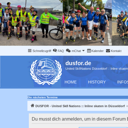
Schnellzugriff
FAQ
mChat
Kalender
Kontakt
dusfor.de
United Sk8Nations Düsseldorf :: Inline skaten
HOME
HISTORY
INFO
Die nächsten Termine
DUSFOR - United Sk8 Nations :: Inline skaten in Düsseldorf
Du musst dich anmelden, um in diesem Forum Be