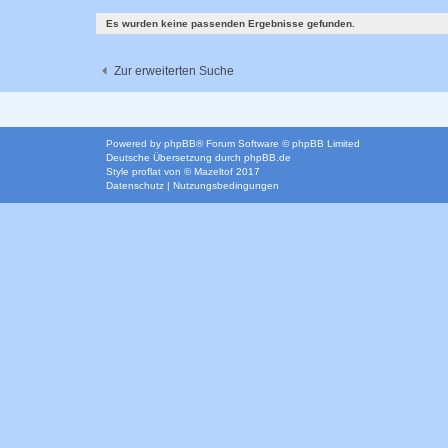
Es wurden keine passenden Ergebnisse gefunden.
Zur erweiterten Suche
Powered by
phpBB
® Forum Software © phpBB Limited
Deutsche Übersetzung durch
phpBB.de
Style
proflat
von ©
Mazeltof
2017
Datenschutz
|
Nutzungsbedingungen