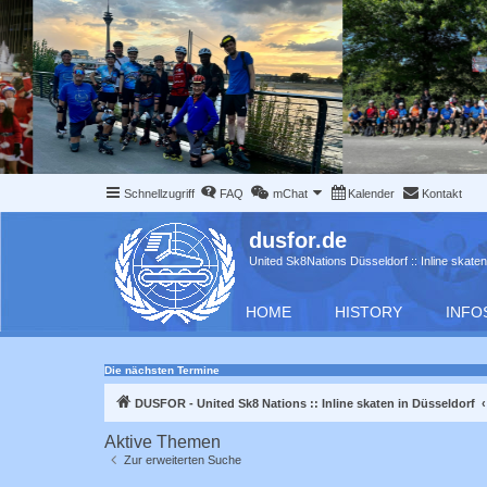
Schnellzugriff
FAQ
mChat
Kalender
Kontakt
dusfor.de
United Sk8Nations Düsseldorf :: Inline skaten
HOME
HISTORY
INFO
Die nächsten Termine
DUSFOR - United Sk8 Nations :: Inline skaten in Düsseldorf
Aktive Themen
Zur erweiterten Suche