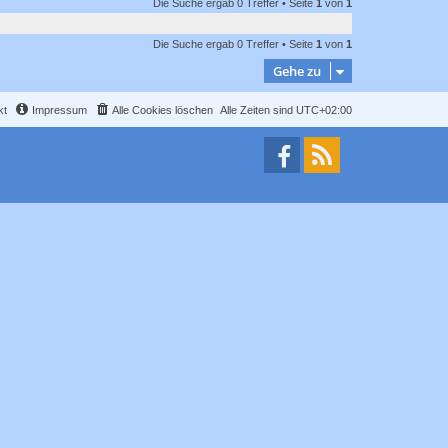
Die Suche ergab 0 Treffer • Seite
1
von
1
Die Suche ergab 0 Treffer • Seite
1
von
1
Gehe zu
kt
Impressum
Alle Cookies löschen
Alle Zeiten sind
UTC+02:00