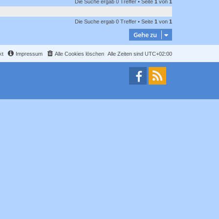
Die Suche ergab 0 Treffer • Seite
1
von
1
Die Suche ergab 0 Treffer • Seite
1
von
1
Gehe zu
kt
Impressum
Alle Cookies löschen
Alle Zeiten sind
UTC+02:00