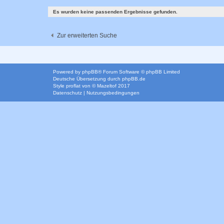
Es wurden keine passenden Ergebnisse gefunden.
Zur erweiterten Suche
Powered by
phpBB
® Forum Software © phpBB Limited
Deutsche Übersetzung durch
phpBB.de
Style
proflat
von ©
Mazeltof
2017
Datenschutz
|
Nutzungsbedingungen