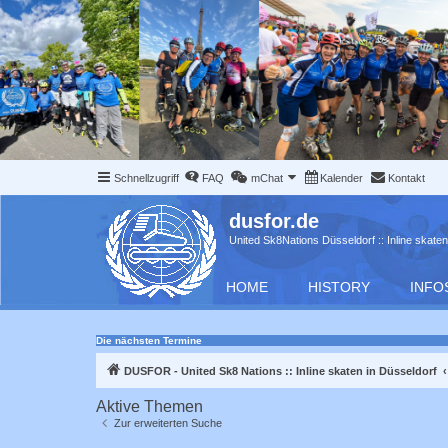
Schnellzugriff
FAQ
mChat
Kalender
Kontakt
dusfor.de
United Sk8Nations Düsseldorf :: Inline skaten
HOME
HISTORY
INFO
Die nächsten Termine
DUSFOR - United Sk8 Nations :: Inline skaten in Düsseldorf
Aktive Themen
Zur erweiterten Suche