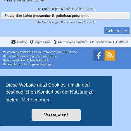
Zur erweiterten Suche
c
h
Die Suche ergab 0 Treffer • Seite
1
von
1
Es wurden keine passenden Ergebnisse gefunden.
e
Die Suche ergab 0 Treffer • Seite
1
von
1
Gehe zu
Kontakt
Impressum
Alle Cookies löschen
Alle Zeiten sind
UTC+02:00
Powered by
phpBB
® Forum Software © phpBB Limited
Deutsche Übersetzung durch
phpBB.de
Style
proflat
von ©
Mazeltof
2017
Datenschutz
|
Nutzungsbedingungen
Diese Website nutzt Cookies, um dir den
bestmöglichen Komfort bei der Nutzung zu
bieten.
Mehr erfahren
Verstanden!