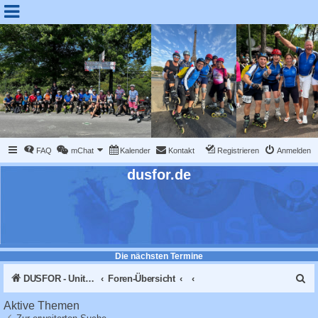
FAQ
mChat
Kalender
Kontakt
Registrieren
Anmelden
dusfor.de
Die nächsten Termine
S
DUSFOR - United Sk8 Nations :: Inline skaten in Düsseldorf
Foren-Übersicht
u
Aktive Themen