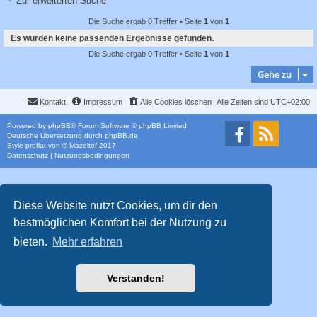
Zur erweiterten Suche
c
h
Die Suche ergab 0 Treffer • Seite
1
von
1
Es wurden keine passenden Ergebnisse gefunden.
e
Die Suche ergab 0 Treffer • Seite
1
von
1
Gehe zu
Kontakt
Impressum
Alle Cookies löschen
Alle Zeiten sind
UTC+02:00
Powered by
phpBB
® Forum Software © phpBB Limited
Deutsche Übersetzung durch
phpBB.de
Style
proflat
von ©
Mazeltof
2017
Datenschutz
|
Nutzungsbedingungen
Diese Website nutzt Cookies, um dir den
bestmöglichen Komfort bei der Nutzung zu
bieten.
Mehr erfahren
Verstanden!