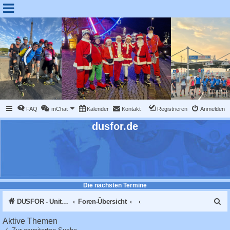
FAQ
mChat
Kalender
Kontakt
Registrieren
Anmelden
dusfor.de
Die nächsten Termine
S
DUSFOR - United Sk8 Nations :: Inline skaten in Düsseldorf
Foren-Übersicht
u
Aktive Themen