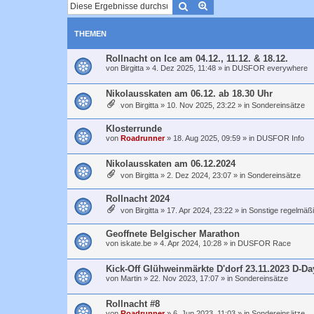
Suche
Erweiterte Suche
THEMEN
Rollnacht on Ice am 04.12., 11.12. & 18.12.
von
Birgitta
»
4. Dez 2025, 11:48
» in
DUSFOR everywhere
Nikolausskaten am 06.12. ab 18.30 Uhr
von
Birgitta
»
10. Nov 2025, 23:22
» in
Sondereinsätze
Klosterrunde
von
Roadrunner
»
18. Aug 2025, 09:59
» in
DUSFOR Info
Nikolausskaten am 06.12.2024
von
Birgitta
»
2. Dez 2024, 23:07
» in
Sondereinsätze
Rollnacht 2024
von
Birgitta
»
17. Apr 2024, 23:22
» in
Sonstige regelmäß
Geoffnete Belgischer Marathon
von
iskate.be
»
4. Apr 2024, 10:28
» in
DUSFOR Race
Kick-Off Glühweinmärkte D'dorf 23.11.2023 D-Da
von
Martin
»
22. Nov 2023, 17:07
» in
Sondereinsätze
Rollnacht #8
von
Roadrunner
»
6. Jun 2023, 11:03
» in
Sondereinsätze