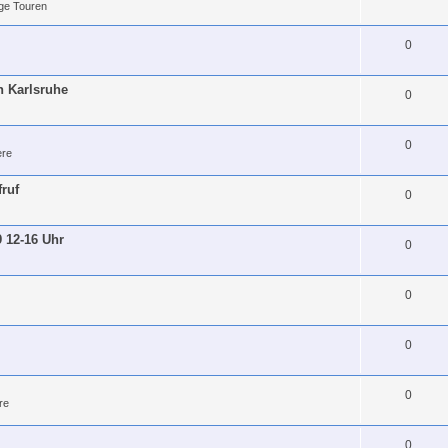
ge Touren
0
h Karlsruhe
0
0
re
fruf
0
9 12-16 Uhr
0
0
0
0
re
0