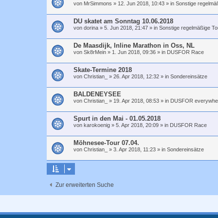
von
MrSimmons
»
12. Jun 2018, 10:43
» in
Sonstige regelmä
DU skatet am Sonntag 10.06.2018
von
dorina
»
5. Jun 2018, 21:47
» in
Sonstige regelmäßige To
De Maasdijk, Inline Marathon in Oss, NL
von
Sk8rMein
»
1. Jun 2018, 09:36
» in
DUSFOR Race
Skate-Termine 2018
von
Christian_
»
26. Apr 2018, 12:32
» in
Sondereinsätze
BALDENEYSEE
von
Christian_
»
19. Apr 2018, 08:53
» in
DUSFOR everywhe
Spurt in den Mai - 01.05.2018
von
karokoenig
»
5. Apr 2018, 20:09
» in
DUSFOR Race
Möhnesee-Tour 07.04.
von
Christian_
»
3. Apr 2018, 11:23
» in
Sondereinsätze
Zur erweiterten Suche