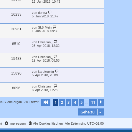
12. Jun 2018, 10:43
von
dorina
16233
5. Jun 2018, 21:47
von
Sk8rMein
20961
1. Jun 2018, 09:36
von
Christian_
8510
26. Apr 2018, 12:32
von
Christian_
15483
19. Apr 2018, 08:53
von
karokoenig
15890
5. Apr 2018, 20:09
von
Christian_
8096
3. Apr 2018, 11:23
1
2
3
4
5
11
Seite
1
von
11
Nächste
ie Suche ergab 530 Treffer
…
Gehe zu
kt
Impressum
Alle Cookies löschen
Alle Zeiten sind
UTC+02:00