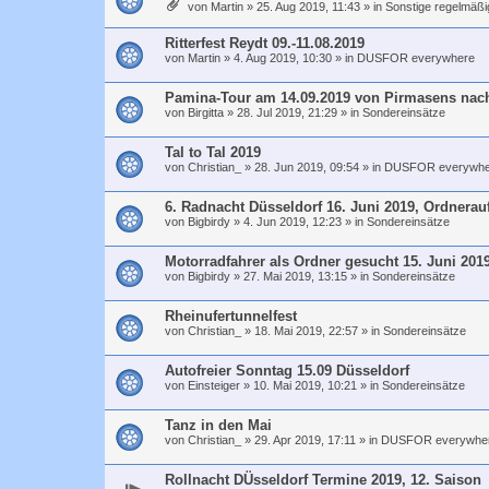
von
Martin
»
25. Aug 2019, 11:43
» in
Sonstige regelmäßi
Ritterfest Reydt 09.-11.08.2019
von
Martin
»
4. Aug 2019, 10:30
» in
DUSFOR everywhere
Pamina-Tour am 14.09.2019 von Pirmasens nac
von
Birgitta
»
28. Jul 2019, 21:29
» in
Sondereinsätze
Tal to Tal 2019
von
Christian_
»
28. Jun 2019, 09:54
» in
DUSFOR everywhe
6. Radnacht Düsseldorf 16. Juni 2019, Ordnerau
von
Bigbirdy
»
4. Jun 2019, 12:23
» in
Sondereinsätze
Motorradfahrer als Ordner gesucht 15. Juni 201
von
Bigbirdy
»
27. Mai 2019, 13:15
» in
Sondereinsätze
Rheinufertunnelfest
von
Christian_
»
18. Mai 2019, 22:57
» in
Sondereinsätze
Autofreier Sonntag 15.09 Düsseldorf
von
Einsteiger
»
10. Mai 2019, 10:21
» in
Sondereinsätze
Tanz in den Mai
von
Christian_
»
29. Apr 2019, 17:11
» in
DUSFOR everywhe
Rollnacht DÜsseldorf Termine 2019, 12. Saison