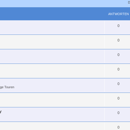
D
ANTWORTEN
0
0
0
0
0
ige Touren
0
y
0
0