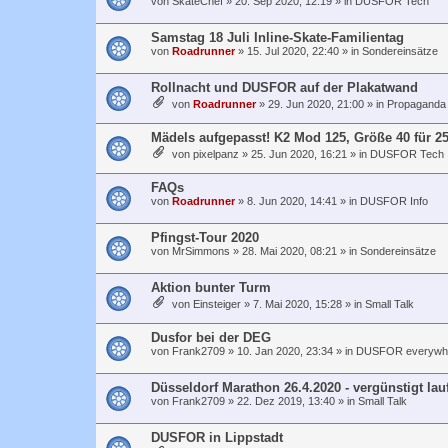
von
SkateChef
»
20. Sep 2020, 12:19
» in
DUSFOR Tech
Samstag 18 Juli Inline-Skate-Familientag
von
Roadrunner
»
15. Jul 2020, 22:40
» in
Sondereinsätze
Rollnacht und DUSFOR auf der Plakatwand
von
Roadrunner
»
29. Jun 2020, 21:00
» in
Propaganda
Mädels aufgepasst! K2 Mod 125, Größe 40 für 25
von
pixelpanz
»
25. Jun 2020, 16:21
» in
DUSFOR Tech
FAQs
von
Roadrunner
»
8. Jun 2020, 14:41
» in
DUSFOR Info
Pfingst-Tour 2020
von
MrSimmons
»
28. Mai 2020, 08:21
» in
Sondereinsätze
Aktion bunter Turm
von
Einsteiger
»
7. Mai 2020, 15:28
» in
Small Talk
Dusfor bei der DEG
von
Frank2709
»
10. Jan 2020, 23:34
» in
DUSFOR everywh
Düsseldorf Marathon 26.4.2020 - vergünstigt lau
von
Frank2709
»
22. Dez 2019, 13:40
» in
Small Talk
DUSFOR in Lippstadt