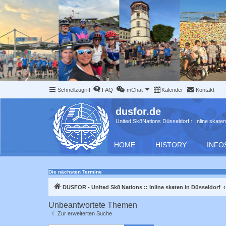
Schnellzugriff
FAQ
mChat
Kalender
Kontakt
dusfor.de
United Sk8Nations Düsseldorf :: Inline skaten
HOME
HISTORY
INFO
Die nächsten Termine
DUSFOR - United Sk8 Nations :: Inline skaten in Düsseldorf
Unbeantwortete Themen
Zur erweiterten Suche