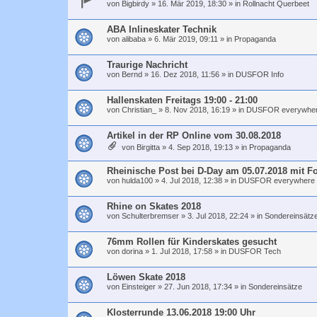
von
Bigbirdy
»
16. Mär 2019, 18:30
» in
Rollnacht Querbeet
ABA Inlineskater Technik
von
alibaba
»
6. Mär 2019, 09:11
» in
Propaganda
Traurige Nachricht
von
Bernd
»
16. Dez 2018, 11:56
» in
DUSFOR Info
Hallenskaten Freitags 19:00 - 21:00
von
Christian_
»
8. Nov 2018, 16:19
» in
DUSFOR everywhe
Artikel in der RP Online vom 30.08.2018
von
Birgitta
»
4. Sep 2018, 19:13
» in
Propaganda
Rheinische Post bei D-Day am 05.07.2018 mit F
von
hulda100
»
4. Jul 2018, 12:38
» in
DUSFOR everywhere
Rhine on Skates 2018
von
Schulterbremser
»
3. Jul 2018, 22:24
» in
Sondereinsätz
76mm Rollen für Kinderskates gesucht
von
dorina
»
1. Jul 2018, 17:58
» in
DUSFOR Tech
Löwen Skate 2018
von
Einsteiger
»
27. Jun 2018, 17:34
» in
Sondereinsätze
Klosterrunde 13.06.2018 19:00 Uhr