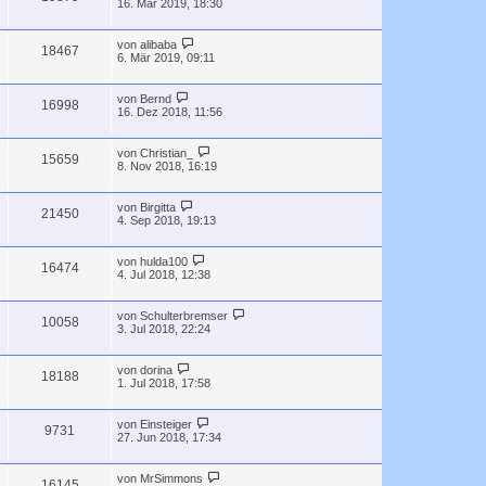
16. Mär 2019, 18:30
von
alibaba
18467
6. Mär 2019, 09:11
von
Bernd
16998
16. Dez 2018, 11:56
von
Christian_
15659
8. Nov 2018, 16:19
von
Birgitta
21450
4. Sep 2018, 19:13
von
hulda100
16474
4. Jul 2018, 12:38
von
Schulterbremser
10058
3. Jul 2018, 22:24
von
dorina
18188
1. Jul 2018, 17:58
von
Einsteiger
9731
27. Jun 2018, 17:34
von
MrSimmons
16145