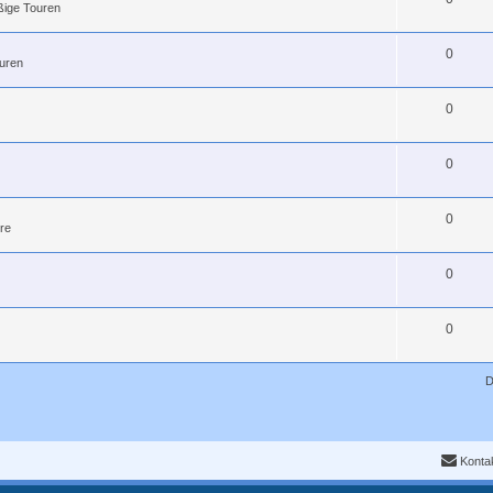
ßige Touren
0
uren
0
0
0
re
0
0
D
Konta