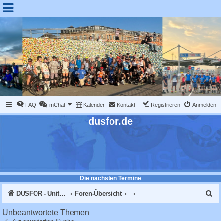
FAQ
mChat
Kalender
Kontakt
Registrieren
Anmelden
dusfor.de
Die nächsten Termine
S
DUSFOR - United Sk8 Nations :: Inline skaten in Düsseldorf
Foren-Übersicht
u
Unbeantwortete Themen