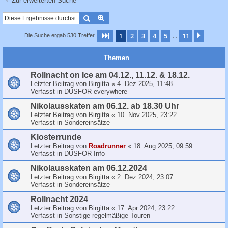
Zur erweiterten Suche
c
h
Suche
Erweiterte Suche
e
1
2
3
4
5
11
Seite
1
von
11
Nächst
Die Suche ergab 530 Treffer
…
Themen
Rollnacht on Ice am 04.12., 11.12. & 18.12.
Letzter Beitrag von
Birgitta
«
4. Dez 2025, 11:48
Verfasst in
DUSFOR everywhere
Nikolausskaten am 06.12. ab 18.30 Uhr
Letzter Beitrag von
Birgitta
«
10. Nov 2025, 23:22
Verfasst in
Sondereinsätze
Klosterrunde
Letzter Beitrag von
Roadrunner
«
18. Aug 2025, 09:59
Verfasst in
DUSFOR Info
Nikolausskaten am 06.12.2024
Letzter Beitrag von
Birgitta
«
2. Dez 2024, 23:07
Verfasst in
Sondereinsätze
Rollnacht 2024
Letzter Beitrag von
Birgitta
«
17. Apr 2024, 23:22
Verfasst in
Sonstige regelmäßige Touren