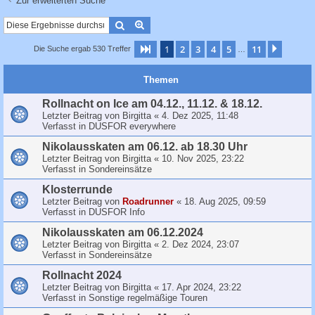
Zur erweiterten Suche
c
h
Suche
Erweiterte Suche
e
1
2
3
4
5
11
Seite
1
von
11
Nächst
Die Suche ergab 530 Treffer
…
Themen
Rollnacht on Ice am 04.12., 11.12. & 18.12.
Letzter Beitrag von
Birgitta
«
4. Dez 2025, 11:48
Verfasst in
DUSFOR everywhere
Nikolausskaten am 06.12. ab 18.30 Uhr
Letzter Beitrag von
Birgitta
«
10. Nov 2025, 23:22
Verfasst in
Sondereinsätze
Klosterrunde
Letzter Beitrag von
Roadrunner
«
18. Aug 2025, 09:59
Verfasst in
DUSFOR Info
Nikolausskaten am 06.12.2024
Letzter Beitrag von
Birgitta
«
2. Dez 2024, 23:07
Verfasst in
Sondereinsätze
Rollnacht 2024
Letzter Beitrag von
Birgitta
«
17. Apr 2024, 23:22
Verfasst in
Sonstige regelmäßige Touren