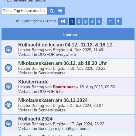
Zur erweiterten Suche
c
h
Suche
Erweiterte Suche
e
1
2
3
4
5
11
Seite
1
von
11
Nächst
Die Suche ergab 530 Treffer
…
Themen
Rollnacht on Ice am 04.12., 11.12. & 18.12.
Letzter Beitrag von
Birgitta
«
4. Dez 2025, 11:48
Verfasst in
DUSFOR everywhere
Nikolausskaten am 06.12. ab 18.30 Uhr
Letzter Beitrag von
Birgitta
«
10. Nov 2025, 23:22
Verfasst in
Sondereinsätze
Klosterrunde
Letzter Beitrag von
Roadrunner
«
18. Aug 2025, 09:59
Verfasst in
DUSFOR Info
Nikolausskaten am 06.12.2024
Letzter Beitrag von
Birgitta
«
2. Dez 2024, 23:07
Verfasst in
Sondereinsätze
Rollnacht 2024
Letzter Beitrag von
Birgitta
«
17. Apr 2024, 23:22
Verfasst in
Sonstige regelmäßige Touren