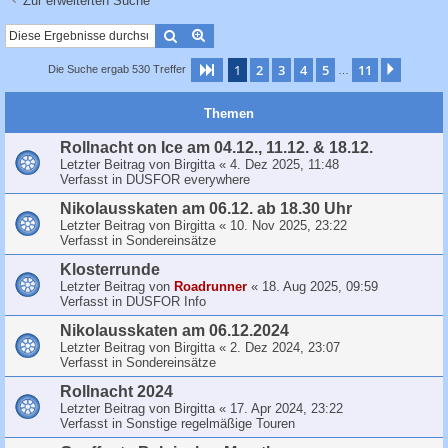
Zur erweiterten Suche
c
h
Suche
Erweiterte Suche
e
1
2
3
4
5
11
Seite
1
von
11
Nächst
Die Suche ergab 530 Treffer
…
Themen
Rollnacht on Ice am 04.12., 11.12. & 18.12.
Letzter Beitrag von
Birgitta
«
4. Dez 2025, 11:48
Verfasst in
DUSFOR everywhere
Nikolausskaten am 06.12. ab 18.30 Uhr
Letzter Beitrag von
Birgitta
«
10. Nov 2025, 23:22
Verfasst in
Sondereinsätze
Klosterrunde
Letzter Beitrag von
Roadrunner
«
18. Aug 2025, 09:59
Verfasst in
DUSFOR Info
Nikolausskaten am 06.12.2024
Letzter Beitrag von
Birgitta
«
2. Dez 2024, 23:07
Verfasst in
Sondereinsätze
Rollnacht 2024
Letzter Beitrag von
Birgitta
«
17. Apr 2024, 23:22
Verfasst in
Sonstige regelmäßige Touren