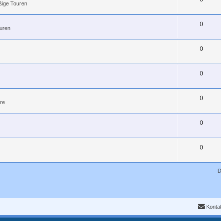
ßige Touren
0
uren
0
0
0
re
0
0
D
Konta