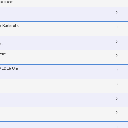
ge Touren
0
h Karlsruhe
0
0
re
fruf
0
9 12-16 Uhr
0
0
0
0
re
0