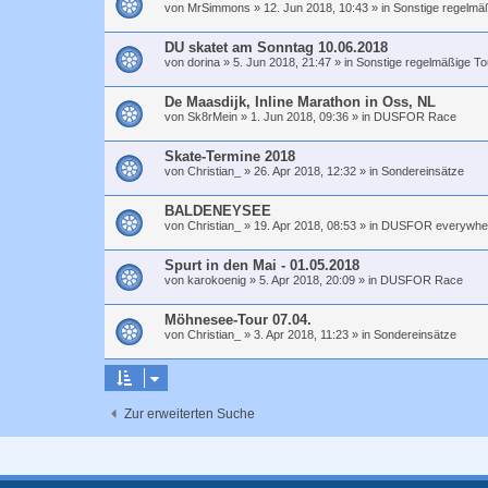
von
MrSimmons
»
12. Jun 2018, 10:43
» in
Sonstige regelmä
DU skatet am Sonntag 10.06.2018
von
dorina
»
5. Jun 2018, 21:47
» in
Sonstige regelmäßige To
De Maasdijk, Inline Marathon in Oss, NL
von
Sk8rMein
»
1. Jun 2018, 09:36
» in
DUSFOR Race
Skate-Termine 2018
von
Christian_
»
26. Apr 2018, 12:32
» in
Sondereinsätze
BALDENEYSEE
von
Christian_
»
19. Apr 2018, 08:53
» in
DUSFOR everywhe
Spurt in den Mai - 01.05.2018
von
karokoenig
»
5. Apr 2018, 20:09
» in
DUSFOR Race
Möhnesee-Tour 07.04.
von
Christian_
»
3. Apr 2018, 11:23
» in
Sondereinsätze
Zur erweiterten Suche