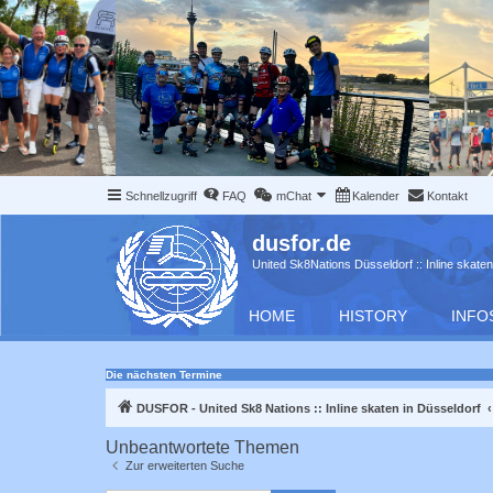
Schnellzugriff
FAQ
mChat
Kalender
Kontakt
dusfor.de
United Sk8Nations Düsseldorf :: Inline skaten
HOME
HISTORY
INFO
Die nächsten Termine
DUSFOR - United Sk8 Nations :: Inline skaten in Düsseldorf
Unbeantwortete Themen
Zur erweiterten Suche