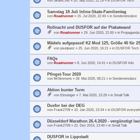
von
SkateChef
»
20. Sep 2020, 12:19
» in
DUSFOR Tech
Samstag 18 Juli Inline-Skate-Familientag
von
Roadrunner
»
15. Jul 2020, 22:40
» in
Sondereinsätze
Rollnacht und DUSFOR auf der Plakatwand
von
Roadrunner
»
29. Jun 2020, 21:00
» in
Propaganda
Mädels aufgepasst! K2 Mod 125, Größe 40 für 25
von
pixelpanz
»
25. Jun 2020, 16:21
» in
DUSFOR Tech
FAQs
von
Roadrunner
»
8. Jun 2020, 14:41
» in
DUSFOR Info
Pfingst-Tour 2020
von
MrSimmons
»
28. Mai 2020, 08:21
» in
Sondereinsätze
Aktion bunter Turm
von
Einsteiger
»
7. Mai 2020, 15:28
» in
Small Talk
Dusfor bei der DEG
von
Frank2709
»
10. Jan 2020, 23:34
» in
DUSFOR everywh
Düsseldorf Marathon 26.4.2020 - vergünstigt lau
von
Frank2709
»
22. Dez 2019, 13:40
» in
Small Talk
DUSFOR in Lippstadt