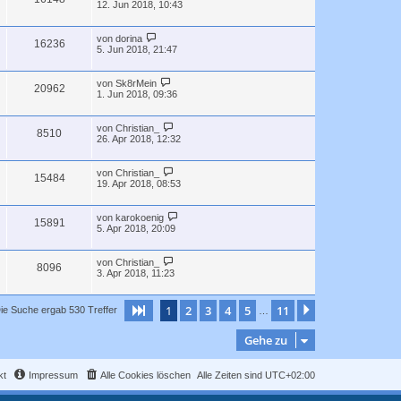
12. Jun 2018, 10:43
von
dorina
16236
5. Jun 2018, 21:47
von
Sk8rMein
20962
1. Jun 2018, 09:36
von
Christian_
8510
26. Apr 2018, 12:32
von
Christian_
15484
19. Apr 2018, 08:53
von
karokoenig
15891
5. Apr 2018, 20:09
von
Christian_
8096
3. Apr 2018, 11:23
1
2
3
4
5
11
Seite
1
von
11
Nächste
ie Suche ergab 530 Treffer
…
Gehe zu
kt
Impressum
Alle Cookies löschen
Alle Zeiten sind
UTC+02:00