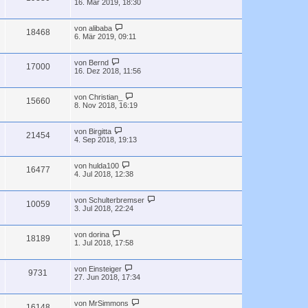
16. Mär 2019, 18:30
von
alibaba
18468
6. Mär 2019, 09:11
von
Bernd
17000
16. Dez 2018, 11:56
von
Christian_
15660
8. Nov 2018, 16:19
von
Birgitta
21454
4. Sep 2018, 19:13
von
hulda100
16477
4. Jul 2018, 12:38
von
Schulterbremser
10059
3. Jul 2018, 22:24
von
dorina
18189
1. Jul 2018, 17:58
von
Einsteiger
9731
27. Jun 2018, 17:34
von
MrSimmons
16148