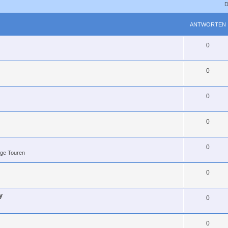
D
ANTWORTEN
0
0
0
0
0
ige Touren
0
y
0
0