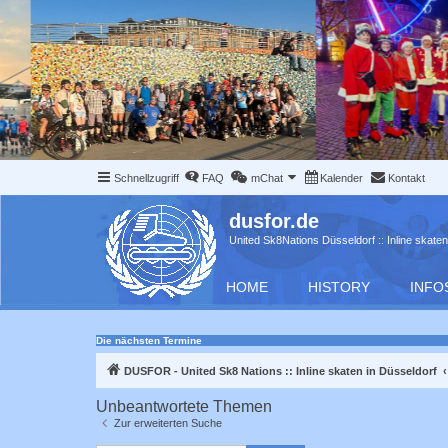
Schnellzugriff
FAQ
mChat
Kalender
Kontakt
dusfor.de
United Sk8Nations Düsseldorf :: Inline skaten
HOME
HISTORY
INFO
Die nächsten Termine
DUSFOR - United Sk8 Nations :: Inline skaten in Düsseldorf
Unbeantwortete Themen
Zur erweiterten Suche