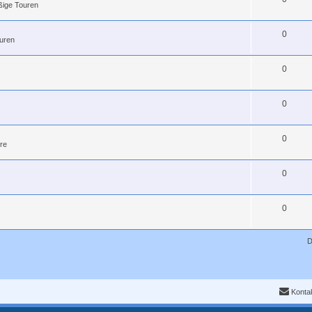
ßige Touren
0
uren
0
0
0
re
0
0
D
Konta