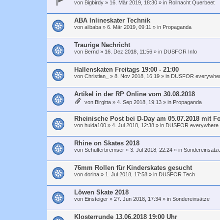
von
Bigbirdy
»
16. Mär 2019, 18:30
» in
Rollnacht Querbeet
ABA Inlineskater Technik
von
alibaba
»
6. Mär 2019, 09:11
» in
Propaganda
Traurige Nachricht
von
Bernd
»
16. Dez 2018, 11:56
» in
DUSFOR Info
Hallenskaten Freitags 19:00 - 21:00
von
Christian_
»
8. Nov 2018, 16:19
» in
DUSFOR everywhe
Artikel in der RP Online vom 30.08.2018
von
Birgitta
»
4. Sep 2018, 19:13
» in
Propaganda
Rheinische Post bei D-Day am 05.07.2018 mit F
von
hulda100
»
4. Jul 2018, 12:38
» in
DUSFOR everywhere
Rhine on Skates 2018
von
Schulterbremser
»
3. Jul 2018, 22:24
» in
Sondereinsätz
76mm Rollen für Kinderskates gesucht
von
dorina
»
1. Jul 2018, 17:58
» in
DUSFOR Tech
Löwen Skate 2018
von
Einsteiger
»
27. Jun 2018, 17:34
» in
Sondereinsätze
Klosterrunde 13.06.2018 19:00 Uhr