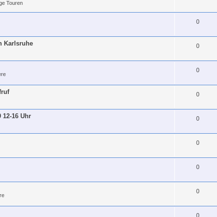
ge Touren
0
h Karlsruhe
0
0
re
fruf
0
9 12-16 Uhr
0
0
0
0
re
0