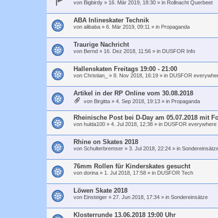
von
Bigbirdy
»
16. Mär 2019, 18:30
» in
Rollnacht Querbeet
ABA Inlineskater Technik
von
alibaba
»
6. Mär 2019, 09:11
» in
Propaganda
Traurige Nachricht
von
Bernd
»
16. Dez 2018, 11:56
» in
DUSFOR Info
Hallenskaten Freitags 19:00 - 21:00
von
Christian_
»
8. Nov 2018, 16:19
» in
DUSFOR everywhe
Artikel in der RP Online vom 30.08.2018
von
Birgitta
»
4. Sep 2018, 19:13
» in
Propaganda
Rheinische Post bei D-Day am 05.07.2018 mit F
von
hulda100
»
4. Jul 2018, 12:38
» in
DUSFOR everywhere
Rhine on Skates 2018
von
Schulterbremser
»
3. Jul 2018, 22:24
» in
Sondereinsätz
76mm Rollen für Kinderskates gesucht
von
dorina
»
1. Jul 2018, 17:58
» in
DUSFOR Tech
Löwen Skate 2018
von
Einsteiger
»
27. Jun 2018, 17:34
» in
Sondereinsätze
Klosterrunde 13.06.2018 19:00 Uhr