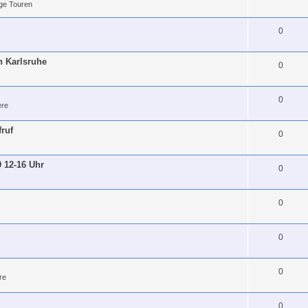
ge Touren
0
h Karlsruhe
0
0
re
fruf
0
9 12-16 Uhr
0
0
0
0
re
0