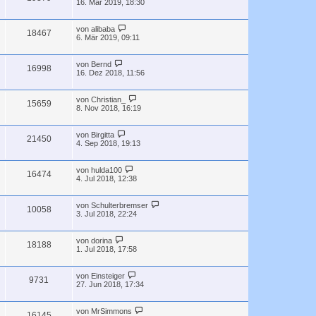
16. Mär 2019, 18:30
von
alibaba
18467
6. Mär 2019, 09:11
von
Bernd
16998
16. Dez 2018, 11:56
von
Christian_
15659
8. Nov 2018, 16:19
von
Birgitta
21450
4. Sep 2018, 19:13
von
hulda100
16474
4. Jul 2018, 12:38
von
Schulterbremser
10058
3. Jul 2018, 22:24
von
dorina
18188
1. Jul 2018, 17:58
von
Einsteiger
9731
27. Jun 2018, 17:34
von
MrSimmons
16145