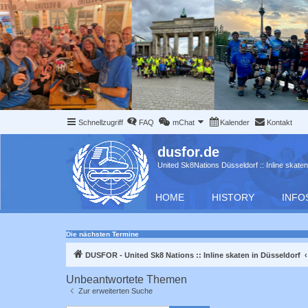
Schnellzugriff
FAQ
mChat
Kalender
Kontakt
dusfor.de
United Sk8Nations Düsseldorf :: Inline skaten
HOME
HISTORY
INFO
Die nächsten Termine
DUSFOR - United Sk8 Nations :: Inline skaten in Düsseldorf
Unbeantwortete Themen
Zur erweiterten Suche