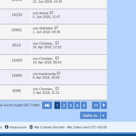
12. Jun 2018, 10:43
von
dorina
16233
5. Jun 2018, 21:47
von
Sk8rMein
20961
1. Jun 2018, 09:36
von
Christian_
8510
26. Apr 2018, 12:32
von
Christian_
15483
19. Apr 2018, 08:53
von
karokoenig
15890
5. Apr 2018, 20:09
von
Christian_
8096
3. Apr 2018, 11:23
1
2
3
4
5
11
Seite
1
von
11
Nächste
ie Suche ergab 530 Treffer
…
Gehe zu
kt
Impressum
Alle Cookies löschen
Alle Zeiten sind
UTC+02:00