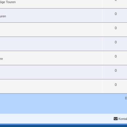
ßige Touren
0
uren
0
0
0
re
0
0
D
Konta