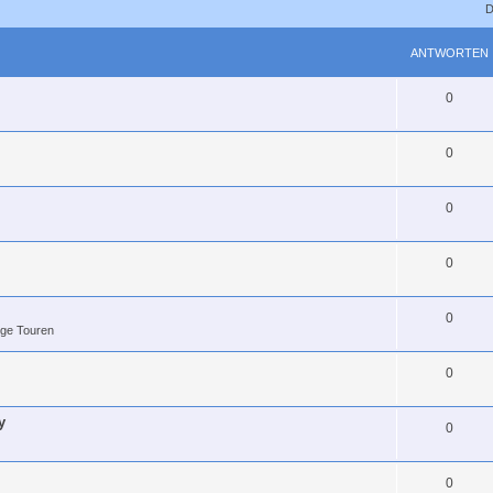
D
ANTWORTEN
0
0
0
0
0
ige Touren
0
y
0
0