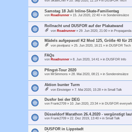
von
SkateChef
»
20. Sep 2020, 12:19
» in
DUSFOR Tech
Samstag 18 Juli Inline-Skate-Familientag
von
Roadrunner
»
15. Jul 2020, 22:40
» in
Sondereinsätze
Rollnacht und DUSFOR auf der Plakatwand
von
Roadrunner
»
29. Jun 2020, 21:00
» in
Propaganda
Mädels aufgepasst! K2 Mod 125, Größe 40 für 25
von
pixelpanz
»
25. Jun 2020, 16:21
» in
DUSFOR Tech
FAQs
von
Roadrunner
»
8. Jun 2020, 14:41
» in
DUSFOR Info
Pfingst-Tour 2020
von
MrSimmons
»
28. Mai 2020, 08:21
» in
Sondereinsätze
Aktion bunter Turm
von
Einsteiger
»
7. Mai 2020, 15:28
» in
Small Talk
Dusfor bei der DEG
von
Frank2709
»
10. Jan 2020, 23:34
» in
DUSFOR everywh
Düsseldorf Marathon 26.4.2020 - vergünstigt lau
von
Frank2709
»
22. Dez 2019, 13:40
» in
Small Talk
DUSFOR in Lippstadt