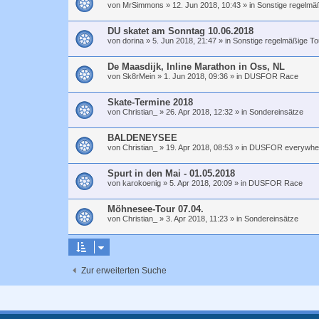
von
MrSimmons
»
12. Jun 2018, 10:43
» in
Sonstige regelmä
DU skatet am Sonntag 10.06.2018
von
dorina
»
5. Jun 2018, 21:47
» in
Sonstige regelmäßige To
De Maasdijk, Inline Marathon in Oss, NL
von
Sk8rMein
»
1. Jun 2018, 09:36
» in
DUSFOR Race
Skate-Termine 2018
von
Christian_
»
26. Apr 2018, 12:32
» in
Sondereinsätze
BALDENEYSEE
von
Christian_
»
19. Apr 2018, 08:53
» in
DUSFOR everywhe
Spurt in den Mai - 01.05.2018
von
karokoenig
»
5. Apr 2018, 20:09
» in
DUSFOR Race
Möhnesee-Tour 07.04.
von
Christian_
»
3. Apr 2018, 11:23
» in
Sondereinsätze
Zur erweiterten Suche