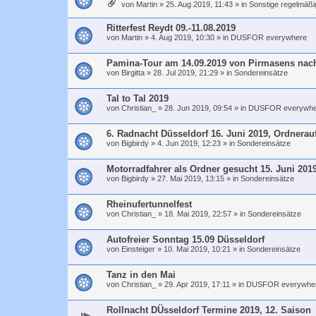
von
Martin
»
25. Aug 2019, 11:43
» in
Sonstige regelmäßi
Ritterfest Reydt 09.-11.08.2019
von
Martin
»
4. Aug 2019, 10:30
» in
DUSFOR everywhere
Pamina-Tour am 14.09.2019 von Pirmasens nac
von
Birgitta
»
28. Jul 2019, 21:29
» in
Sondereinsätze
Tal to Tal 2019
von
Christian_
»
28. Jun 2019, 09:54
» in
DUSFOR everywhe
6. Radnacht Düsseldorf 16. Juni 2019, Ordnerau
von
Bigbirdy
»
4. Jun 2019, 12:23
» in
Sondereinsätze
Motorradfahrer als Ordner gesucht 15. Juni 201
von
Bigbirdy
»
27. Mai 2019, 13:15
» in
Sondereinsätze
Rheinufertunnelfest
von
Christian_
»
18. Mai 2019, 22:57
» in
Sondereinsätze
Autofreier Sonntag 15.09 Düsseldorf
von
Einsteiger
»
10. Mai 2019, 10:21
» in
Sondereinsätze
Tanz in den Mai
von
Christian_
»
29. Apr 2019, 17:11
» in
DUSFOR everywhe
Rollnacht DÜsseldorf Termine 2019, 12. Saison