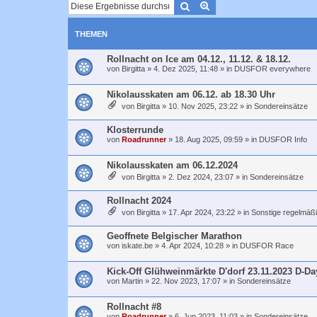
Suche
Erweiterte Suche
THEMEN
Rollnacht on Ice am 04.12., 11.12. & 18.12.
von
Birgitta
»
4. Dez 2025, 11:48
» in
DUSFOR everywhere
Nikolausskaten am 06.12. ab 18.30 Uhr
von
Birgitta
»
10. Nov 2025, 23:22
» in
Sondereinsätze
Klosterrunde
von
Roadrunner
»
18. Aug 2025, 09:59
» in
DUSFOR Info
Nikolausskaten am 06.12.2024
von
Birgitta
»
2. Dez 2024, 23:07
» in
Sondereinsätze
Rollnacht 2024
von
Birgitta
»
17. Apr 2024, 23:22
» in
Sonstige regelmäß
Geoffnete Belgischer Marathon
von
iskate.be
»
4. Apr 2024, 10:28
» in
DUSFOR Race
Kick-Off Glühweinmärkte D'dorf 23.11.2023 D-Da
von
Martin
»
22. Nov 2023, 17:07
» in
Sondereinsätze
Rollnacht #8
von
Roadrunner
»
6. Jun 2023, 11:03
» in
Sondereinsätze