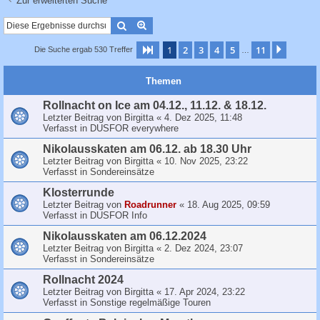
Zur erweiterten Suche
c
h
Suche
Erweiterte Suche
e
1
2
3
4
5
11
Seite
1
von
11
Nächst
Die Suche ergab 530 Treffer
…
Themen
Rollnacht on Ice am 04.12., 11.12. & 18.12.
Letzter Beitrag von
Birgitta
«
4. Dez 2025, 11:48
Verfasst in
DUSFOR everywhere
Nikolausskaten am 06.12. ab 18.30 Uhr
Letzter Beitrag von
Birgitta
«
10. Nov 2025, 23:22
Verfasst in
Sondereinsätze
Klosterrunde
Letzter Beitrag von
Roadrunner
«
18. Aug 2025, 09:59
Verfasst in
DUSFOR Info
Nikolausskaten am 06.12.2024
Letzter Beitrag von
Birgitta
«
2. Dez 2024, 23:07
Verfasst in
Sondereinsätze
Rollnacht 2024
Letzter Beitrag von
Birgitta
«
17. Apr 2024, 23:22
Verfasst in
Sonstige regelmäßige Touren