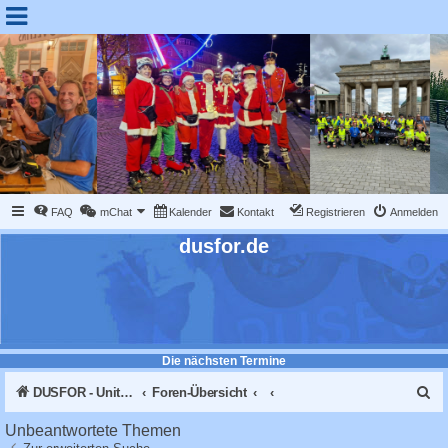
FAQ
mChat
Kalender
Kontakt
Registrieren
Anmelden
dusfor.de
Die nächsten Termine
S
DUSFOR - United Sk8 Nations :: Inline skaten in Düsseldorf
Foren-Übersicht
u
Unbeantwortete Themen