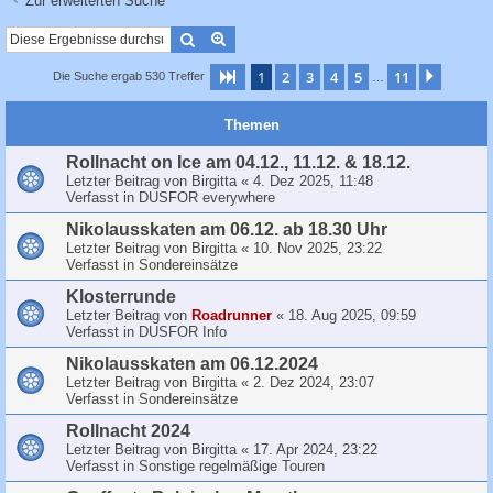
Zur erweiterten Suche
c
h
Suche
Erweiterte Suche
e
1
2
3
4
5
11
Seite
1
von
11
Nächst
Die Suche ergab 530 Treffer
…
Themen
Rollnacht on Ice am 04.12., 11.12. & 18.12.
Letzter Beitrag von
Birgitta
«
4. Dez 2025, 11:48
Verfasst in
DUSFOR everywhere
Nikolausskaten am 06.12. ab 18.30 Uhr
Letzter Beitrag von
Birgitta
«
10. Nov 2025, 23:22
Verfasst in
Sondereinsätze
Klosterrunde
Letzter Beitrag von
Roadrunner
«
18. Aug 2025, 09:59
Verfasst in
DUSFOR Info
Nikolausskaten am 06.12.2024
Letzter Beitrag von
Birgitta
«
2. Dez 2024, 23:07
Verfasst in
Sondereinsätze
Rollnacht 2024
Letzter Beitrag von
Birgitta
«
17. Apr 2024, 23:22
Verfasst in
Sonstige regelmäßige Touren