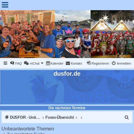
FAQ
mChat
Kalender
Kontakt
Registrieren
Anmelden
dusfor.de
Die nächsten Termine
S
DUSFOR - United Sk8 Nations :: Inline skaten in Düsseldorf
Foren-Übersicht
u
Unbeantwortete Themen