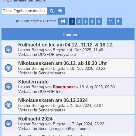
Zur erweiterten Suche
c
h
Suche
Erweiterte Suche
e
1
2
3
4
5
11
Seite
1
von
11
Nächst
Die Suche ergab 530 Treffer
…
Themen
Rollnacht on Ice am 04.12., 11.12. & 18.12.
Letzter Beitrag von
Birgitta
«
4. Dez 2025, 11:48
Verfasst in
DUSFOR everywhere
Nikolausskaten am 06.12. ab 18.30 Uhr
Letzter Beitrag von
Birgitta
«
10. Nov 2025, 23:22
Verfasst in
Sondereinsätze
Klosterrunde
Letzter Beitrag von
Roadrunner
«
18. Aug 2025, 09:59
Verfasst in
DUSFOR Info
Nikolausskaten am 06.12.2024
Letzter Beitrag von
Birgitta
«
2. Dez 2024, 23:07
Verfasst in
Sondereinsätze
Rollnacht 2024
Letzter Beitrag von
Birgitta
«
17. Apr 2024, 23:22
Verfasst in
Sonstige regelmäßige Touren