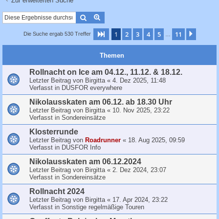
Zur erweiterten Suche
c
h
Suche
Erweiterte Suche
e
1
2
3
4
5
11
Seite
1
von
11
Nächst
Die Suche ergab 530 Treffer
…
Themen
Rollnacht on Ice am 04.12., 11.12. & 18.12.
Letzter Beitrag von
Birgitta
«
4. Dez 2025, 11:48
Verfasst in
DUSFOR everywhere
Nikolausskaten am 06.12. ab 18.30 Uhr
Letzter Beitrag von
Birgitta
«
10. Nov 2025, 23:22
Verfasst in
Sondereinsätze
Klosterrunde
Letzter Beitrag von
Roadrunner
«
18. Aug 2025, 09:59
Verfasst in
DUSFOR Info
Nikolausskaten am 06.12.2024
Letzter Beitrag von
Birgitta
«
2. Dez 2024, 23:07
Verfasst in
Sondereinsätze
Rollnacht 2024
Letzter Beitrag von
Birgitta
«
17. Apr 2024, 23:22
Verfasst in
Sonstige regelmäßige Touren