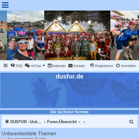
FAQ
mChat
Kalender
Kontakt
Registrieren
Anmelden
dusfor.de
Die nächsten Termine
S
DUSFOR - United Sk8 Nations :: Inline skaten in Düsseldorf
Foren-Übersicht
u
Unbeantwortete Themen