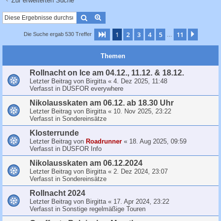
Zur erweiterten Suche
c
h
Suche
Erweiterte Suche
e
1
2
3
4
5
11
Seite
1
von
11
Nächst
Die Suche ergab 530 Treffer
…
Themen
Rollnacht on Ice am 04.12., 11.12. & 18.12.
Letzter Beitrag von
Birgitta
«
4. Dez 2025, 11:48
Verfasst in
DUSFOR everywhere
Nikolausskaten am 06.12. ab 18.30 Uhr
Letzter Beitrag von
Birgitta
«
10. Nov 2025, 23:22
Verfasst in
Sondereinsätze
Klosterrunde
Letzter Beitrag von
Roadrunner
«
18. Aug 2025, 09:59
Verfasst in
DUSFOR Info
Nikolausskaten am 06.12.2024
Letzter Beitrag von
Birgitta
«
2. Dez 2024, 23:07
Verfasst in
Sondereinsätze
Rollnacht 2024
Letzter Beitrag von
Birgitta
«
17. Apr 2024, 23:22
Verfasst in
Sonstige regelmäßige Touren