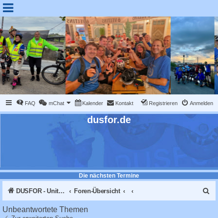
FAQ
mChat
Kalender
Kontakt
Registrieren
Anmelden
dusfor.de
Die nächsten Termine
S
DUSFOR - United Sk8 Nations :: Inline skaten in Düsseldorf
Foren-Übersicht
u
Unbeantwortete Themen