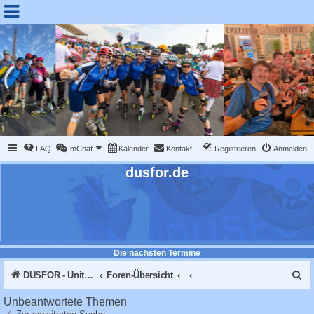
FAQ
mChat
Kalender
Kontakt
Registrieren
Anmelden
dusfor.de
Die nächsten Termine
S
DUSFOR - United Sk8 Nations :: Inline skaten in Düsseldorf
Foren-Übersicht
u
Unbeantwortete Themen