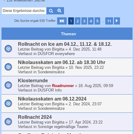
Zur erweiterten Suche
c
h
Suche
Erweiterte Suche
e
1
2
3
4
5
11
Seite
1
von
11
Nächst
Die Suche ergab 530 Treffer
…
Themen
Rollnacht on Ice am 04.12., 11.12. & 18.12.
Letzter Beitrag von
Birgitta
«
4. Dez 2025, 11:48
Verfasst in
DUSFOR everywhere
Nikolausskaten am 06.12. ab 18.30 Uhr
Letzter Beitrag von
Birgitta
«
10. Nov 2025, 23:22
Verfasst in
Sondereinsätze
Klosterrunde
Letzter Beitrag von
Roadrunner
«
18. Aug 2025, 09:59
Verfasst in
DUSFOR Info
Nikolausskaten am 06.12.2024
Letzter Beitrag von
Birgitta
«
2. Dez 2024, 23:07
Verfasst in
Sondereinsätze
Rollnacht 2024
Letzter Beitrag von
Birgitta
«
17. Apr 2024, 23:22
Verfasst in
Sonstige regelmäßige Touren