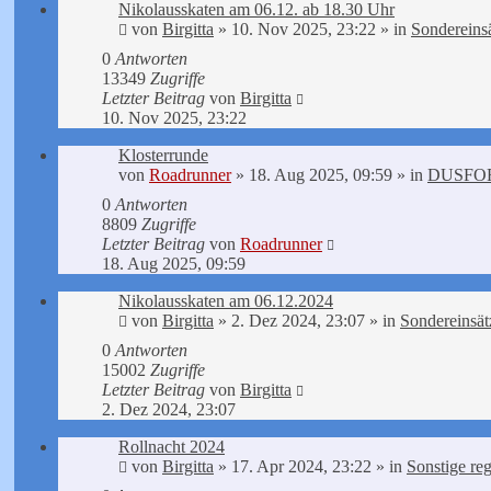
Nikolausskaten am 06.12. ab 18.30 Uhr
von
Birgitta
»
10. Nov 2025, 23:22
» in
Sondereins
0
Antworten
13349
Zugriffe
Letzter Beitrag
von
Birgitta
10. Nov 2025, 23:22
Klosterrunde
von
Roadrunner
»
18. Aug 2025, 09:59
» in
DUSFOR
0
Antworten
8809
Zugriffe
Letzter Beitrag
von
Roadrunner
18. Aug 2025, 09:59
Nikolausskaten am 06.12.2024
von
Birgitta
»
2. Dez 2024, 23:07
» in
Sondereinsät
0
Antworten
15002
Zugriffe
Letzter Beitrag
von
Birgitta
2. Dez 2024, 23:07
Rollnacht 2024
von
Birgitta
»
17. Apr 2024, 23:22
» in
Sonstige re