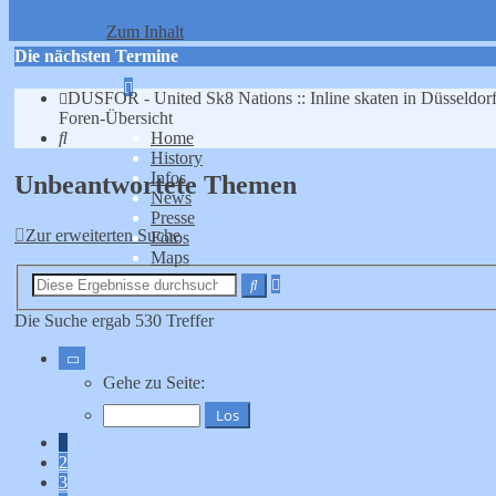
Zum Inhalt
Die nächsten Termine
Erweiterte
DUSFOR - United Sk8 Nations :: Inline skaten in Düsseldor
Suche
Foren-Übersicht
Suche
Home
History
Infos
Unbeantwortete Themen
News
Presse
Zur erweiterten Suche
Fotos
Maps
Erweiterte
Suche
Suche
Die Suche ergab 530 Treffer
Seite
1
Gehe zu Seite:
von
11
1
2
3