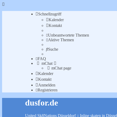
Schnellzugriff
Kalender
Kontakt
Unbeantwortete Themen
Aktive Themen
Suche
FAQ
mChat
mChat page
Kalender
Kontakt
Anmelden
Registrieren
dusfor.de
United Sk8Nations Düsseldorf :: Inline skaten in Düsse