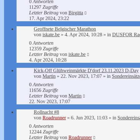
0
Antworten
11297
Zugriffe
Letzter Beitrag
von
Birgitta
17. Apr 2024, 23:22
Geoffnete Belgischer Marathon
von
iskate.be
»
4. Apr 2024, 10:28
» in
DUSFOR Ra
0
Antworten
12359
Zugriffe
Letzter Beitrag
von
iskate.be
4. Apr 2024, 10:28
Kick-Off Glühweinmärkte D'dorf 23.11.2023 D-Day
von
Martin
»
22. Nov 2023, 17:07
» in
Sondereinsätz
0
Antworten
11656
Zugriffe
Letzter Beitrag
von
Martin
22. Nov 2023, 17:07
Rollnacht #8
von
Roadrunner
»
6. Jun 2023, 11:03
» in
Sondereins
0
Antworten
12244
Zugriffe
Letzter Beitrag
von
Roadrunner