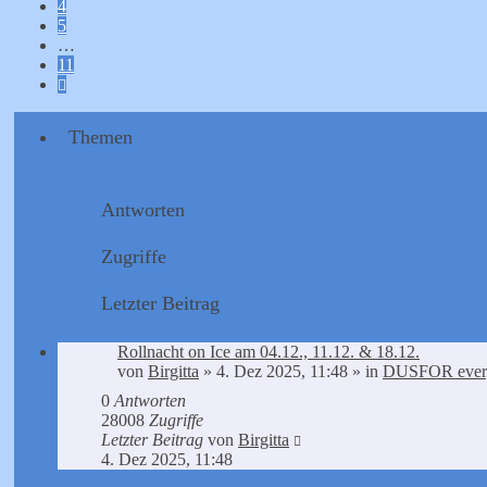
4
5
…
11
Nächste
Themen
Antworten
Zugriffe
Letzter Beitrag
Rollnacht on Ice am 04.12., 11.12. & 18.12.
von
Birgitta
»
4. Dez 2025, 11:48
» in
DUSFOR ever
0
Antworten
28008
Zugriffe
Letzter Beitrag
von
Birgitta
4. Dez 2025, 11:48