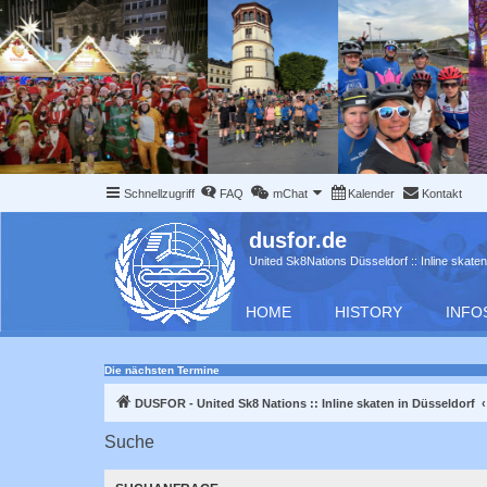
Schnellzugriff
FAQ
mChat
Kalender
Kontakt
dusfor.de
United Sk8Nations Düsseldorf :: Inline skaten
HOME
HISTORY
INFO
Die nächsten Termine
DUSFOR - United Sk8 Nations :: Inline skaten in Düsseldorf
Suche