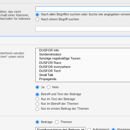
Wort, das nicht
Nach allen Begriffen suchen oder Suche wie angegeben verwe
rhalb einer Klammer,
tzhalter für teilweise
Nach einem Begriff suchen
Unterforen werden
chen“ unten nicht
Ja
Nein
Betreff und Text der Beiträge
Nur im Text der Beiträge
Nur im Betreff der Themen
Nur im ersten Beitrag der Themen
Beiträge
Themen
Aufsteigend
Absteige