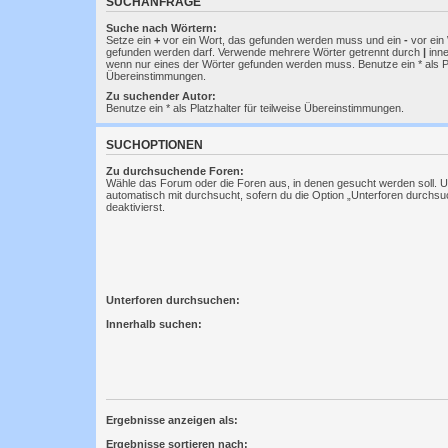
SUCHANFRAGE
Suche nach Wörtern:
Setze ein
+
vor ein Wort, das gefunden werden muss und ein
-
vor ein 
gefunden werden darf. Verwende mehrere Wörter getrennt durch
|
inne
wenn nur eines der Wörter gefunden werden muss. Benutze ein * als Pla
Übereinstimmungen.
Zu suchender Autor:
Benutze ein * als Platzhalter für teilweise Übereinstimmungen.
SUCHOPTIONEN
Zu durchsuchende Foren:
Wähle das Forum oder die Foren aus, in denen gesucht werden soll. 
automatisch mit durchsucht, sofern du die Option „Unterforen durchsu
deaktivierst.
Unterforen durchsuchen:
Innerhalb suchen:
Ergebnisse anzeigen als:
Ergebnisse sortieren nach: