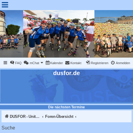
FAQ
mChat
Kalender
Kontakt
Registrieren
Anmelden
dusfor.de
Die nächsten Termine
DUSFOR - United Sk8 Nations :: Inline skaten in Düsseldorf
Foren-Übersicht
Suche