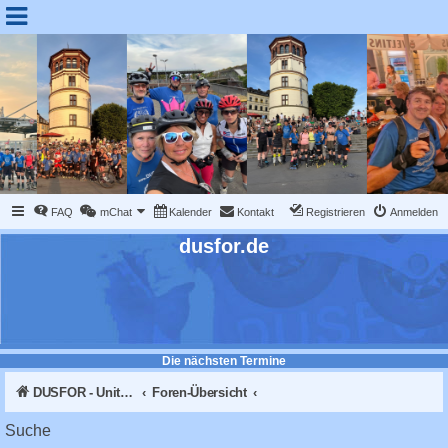
FAQ
mChat
Kalender
Kontakt
Registrieren
Anmelden
dusfor.de
Die nächsten Termine
DUSFOR - United Sk8 Nations :: Inline skaten in Düsseldorf
Foren-Übersicht
Suche