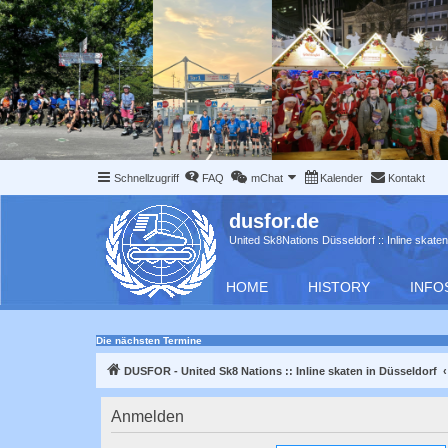
Schnellzugriff
FAQ
mChat
Kalender
Kontakt
dusfor.de
United Sk8Nations Düsseldorf :: Inline skaten
HOME
HISTORY
INFO
Die nächsten Termine
DUSFOR - United Sk8 Nations :: Inline skaten in Düsseldorf
Anmelden