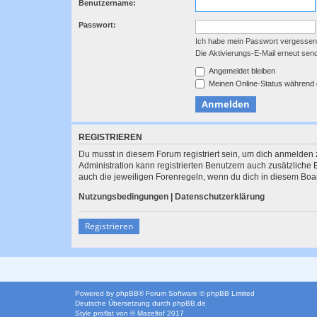
Benutzername:
Passwort:
Ich habe mein Passwort vergessen
Die Aktivierungs-E-Mail erneut sen
Angemeldet bleiben
Meinen Online-Status während 
REGISTRIEREN
Du musst in diesem Forum registriert sein, um dich anmelden z
Administration kann registrierten Benutzern auch zusätzlich
auch die jeweiligen Forenregeln, wenn du dich in diesem Boa
Nutzungsbedingungen
|
Datenschutzerklärung
Registrieren
Powered by
phpBB
® Forum Software © phpBB Limited
Deutsche Übersetzung durch
phpBB.de
Style
proflat
von ©
Mazeltof
2017