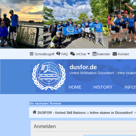
Schnellzugriff
FAQ
mChat
Kalender
Kontakt
dusfor.de
United Sk8Nations Düsseldorf :: Inline skaten
HOME
HISTORY
INFO
Die nächsten Termine
DUSFOR - United Sk8 Nations :: Inline skaten in Düsseldorf
Anmelden