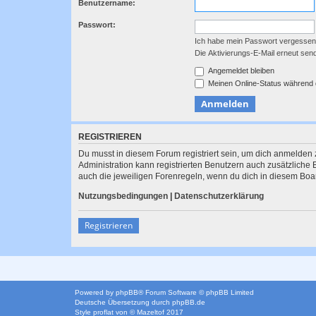
Benutzername:
Passwort:
Ich habe mein Passwort vergessen
Die Aktivierungs-E-Mail erneut sen
Angemeldet bleiben
Meinen Online-Status während 
REGISTRIEREN
Du musst in diesem Forum registriert sein, um dich anmelden z
Administration kann registrierten Benutzern auch zusätzlich
auch die jeweiligen Forenregeln, wenn du dich in diesem Boa
Nutzungsbedingungen
|
Datenschutzerklärung
Registrieren
Powered by
phpBB
® Forum Software © phpBB Limited
Deutsche Übersetzung durch
phpBB.de
Style
proflat
von ©
Mazeltof
2017