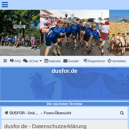
FAQ
mChat
Kalender
Kontakt
Registrieren
Anmelden
dusfor.de
Die nächsten Termine
S
DUSFOR - United Sk8 Nations :: Inline skaten in Düsseldorf
Foren-Übersicht
u
dusfor.de - Datenschutzerklärung