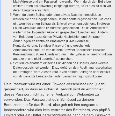
Mail-Adresse und ein Passwort notwendig. Wenn durch den Betreiber
weitere Daten als notwendig festgelegt wurden, so ist dies für dich vor
deren Eingabe ersichtlich.
Wenn du einen Beitrag oder eine private Nachricht erstellst, so
werden die dort eingegebenen Daten ebenfalls gespeichert. Gleiches
gilt, wenn du einen Beitrag als Entwurf zwischenspeicherst. In diesen
Fällen wird auch deine IP-Adresse gespeichert. Die IP-Adresse wird
weiterhin bei folgenden Aktionen gespeichert: Löschen und Ändern
von Beiträgen (dazu zählen Private Nachrichten und Umfragen),
Änderungen an zentralen Profildaten (E-Mail-Adresse,
Kontoaktivierung, Benutzer-Passwort) und gescheiterte
Anmeldeversuche. Die von deinem Browser übermittelte Browser-
Kennzeichnung (User Agent) wird nur in der „Wer ist online?“-Funktion
angezeigt und nicht dauerhaft gespeichert.
Schließlich erfordern einzelne Funktionen des Boards, dass weitere
Daten gespeichert werden. Dazu gehören dein Abstimmungsverhalten
bei Umfragen, der Gelesen-Status von deinen Beiträgen oder explizit
von dir gesetzte Lesezeichen oder Benachrichtigungsfunktionen.
Dein Passwort wird mit einer Einwege-Verschlüsselung (Hash)
gespeichert, so dass es sicher ist. Jedoch wird dir empfohlen,
dieses Passwort nicht auf einer Vielzahl von Webseiten zu
verwenden. Das Passwort ist dein Schlüssel zu deinem
Benutzerkonto für das Board, also geh mit ihm sorgsam um.
Insbesondere wird dich kein Vertreter des Betreibers, von phpBB
Limited oder ein Dritter berechtigterweise nach deinem Passwort