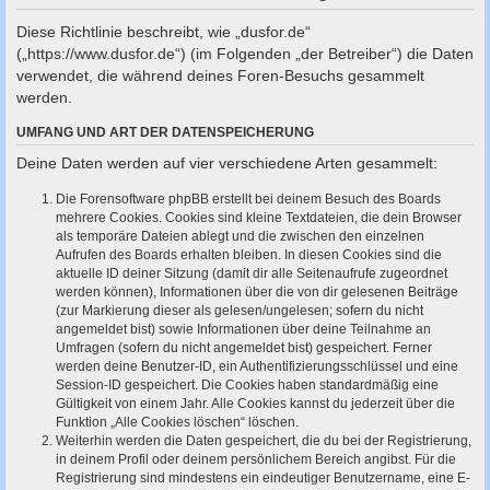
c
Diese Richtlinie beschreibt, wie „dusfor.de“
h
(„https://www.dusfor.de“) (im Folgenden „der Betreiber“) die Daten
e
verwendet, die während deines Foren-Besuchs gesammelt
werden.
UMFANG UND ART DER DATENSPEICHERUNG
Deine Daten werden auf vier verschiedene Arten gesammelt:
Die Forensoftware phpBB erstellt bei deinem Besuch des Boards
mehrere Cookies. Cookies sind kleine Textdateien, die dein Browser
als temporäre Dateien ablegt und die zwischen den einzelnen
Aufrufen des Boards erhalten bleiben. In diesen Cookies sind die
aktuelle ID deiner Sitzung (damit dir alle Seitenaufrufe zugeordnet
werden können), Informationen über die von dir gelesenen Beiträge
(zur Markierung dieser als gelesen/ungelesen; sofern du nicht
angemeldet bist) sowie Informationen über deine Teilnahme an
Umfragen (sofern du nicht angemeldet bist) gespeichert. Ferner
werden deine Benutzer-ID, ein Authentifizierungsschlüssel und eine
Session-ID gespeichert. Die Cookies haben standardmäßig eine
Gültigkeit von einem Jahr. Alle Cookies kannst du jederzeit über die
Funktion „Alle Cookies löschen“ löschen.
Weiterhin werden die Daten gespeichert, die du bei der Registrierung,
in deinem Profil oder deinem persönlichem Bereich angibst. Für die
Registrierung sind mindestens ein eindeutiger Benutzername, eine E-