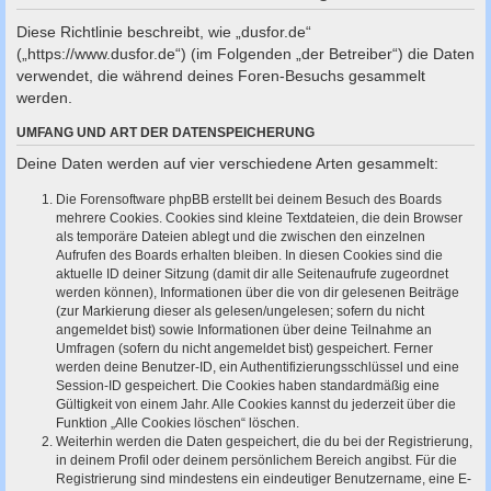
c
Diese Richtlinie beschreibt, wie „dusfor.de“
h
(„https://www.dusfor.de“) (im Folgenden „der Betreiber“) die Daten
e
verwendet, die während deines Foren-Besuchs gesammelt
werden.
UMFANG UND ART DER DATENSPEICHERUNG
Deine Daten werden auf vier verschiedene Arten gesammelt:
Die Forensoftware phpBB erstellt bei deinem Besuch des Boards
mehrere Cookies. Cookies sind kleine Textdateien, die dein Browser
als temporäre Dateien ablegt und die zwischen den einzelnen
Aufrufen des Boards erhalten bleiben. In diesen Cookies sind die
aktuelle ID deiner Sitzung (damit dir alle Seitenaufrufe zugeordnet
werden können), Informationen über die von dir gelesenen Beiträge
(zur Markierung dieser als gelesen/ungelesen; sofern du nicht
angemeldet bist) sowie Informationen über deine Teilnahme an
Umfragen (sofern du nicht angemeldet bist) gespeichert. Ferner
werden deine Benutzer-ID, ein Authentifizierungsschlüssel und eine
Session-ID gespeichert. Die Cookies haben standardmäßig eine
Gültigkeit von einem Jahr. Alle Cookies kannst du jederzeit über die
Funktion „Alle Cookies löschen“ löschen.
Weiterhin werden die Daten gespeichert, die du bei der Registrierung,
in deinem Profil oder deinem persönlichem Bereich angibst. Für die
Registrierung sind mindestens ein eindeutiger Benutzername, eine E-