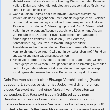
Mail-Adresse und ein Passwort notwendig. Wenn durch den Betreiber
weitere Daten als notwendig festgelegt wurden, so ist dies für dich vor
deren Eingabe ersichtlich.
Wenn du einen Beitrag oder eine private Nachricht erstellst, so
werden die dort eingegebenen Daten ebenfalls gespeichert. Gleiches
gilt, wenn du einen Beitrag als Entwurf zwischenspeicherst. In diesen
Fällen wird auch deine IP-Adresse gespeichert. Die IP-Adresse wird
weiterhin bei folgenden Aktionen gespeichert: Löschen und Ändern
von Beiträgen (dazu zählen Private Nachrichten und Umfragen),
Änderungen an zentralen Profildaten (E-Mail-Adresse,
Kontoaktivierung, Benutzer-Passwort) und gescheiterte
Anmeldeversuche. Die von deinem Browser übermittelte Browser-
Kennzeichnung (User Agent) wird nur in der „Wer ist online?“-Funktion
angezeigt und nicht dauerhaft gespeichert.
Schließlich erfordern einzelne Funktionen des Boards, dass weitere
Daten gespeichert werden. Dazu gehören dein Abstimmungsverhalten
bei Umfragen, der Gelesen-Status von deinen Beiträgen oder explizit
von dir gesetzte Lesezeichen oder Benachrichtigungsfunktionen.
Dein Passwort wird mit einer Einwege-Verschlüsselung (Hash)
gespeichert, so dass es sicher ist. Jedoch wird dir empfohlen,
dieses Passwort nicht auf einer Vielzahl von Webseiten zu
verwenden. Das Passwort ist dein Schlüssel zu deinem
Benutzerkonto für das Board, also geh mit ihm sorgsam um.
Insbesondere wird dich kein Vertreter des Betreibers, von phpBB
Limited oder ein Dritter berechtigterweise nach deinem Passwort