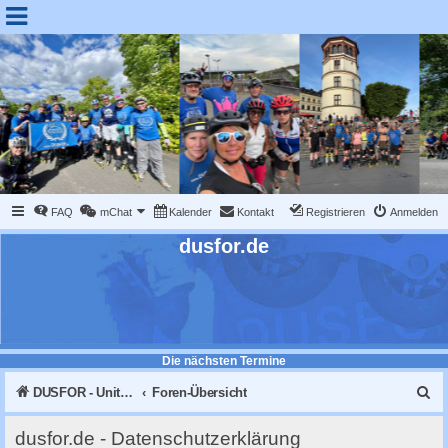
FAQ
mChat
Kalender
Kontakt
Registrieren
Anmelden
dusfor.de
Die nächsten Termine
S
DUSFOR - United Sk8 Nations :: Inline skaten in Düsseldorf
Foren-Übersicht
u
dusfor.de - Datenschutzerklärung