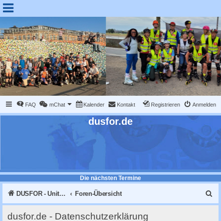
FAQ
mChat
Kalender
Kontakt
Registrieren
Anmelden
dusfor.de
Die nächsten Termine
S
DUSFOR - United Sk8 Nations :: Inline skaten in Düsseldorf
Foren-Übersicht
u
dusfor.de - Datenschutzerklärung