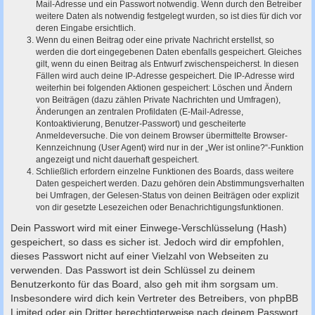
Mail-Adresse und ein Passwort notwendig. Wenn durch den Betreiber
weitere Daten als notwendig festgelegt wurden, so ist dies für dich vor
deren Eingabe ersichtlich.
Wenn du einen Beitrag oder eine private Nachricht erstellst, so
werden die dort eingegebenen Daten ebenfalls gespeichert. Gleiches
gilt, wenn du einen Beitrag als Entwurf zwischenspeicherst. In diesen
Fällen wird auch deine IP-Adresse gespeichert. Die IP-Adresse wird
weiterhin bei folgenden Aktionen gespeichert: Löschen und Ändern
von Beiträgen (dazu zählen Private Nachrichten und Umfragen),
Änderungen an zentralen Profildaten (E-Mail-Adresse,
Kontoaktivierung, Benutzer-Passwort) und gescheiterte
Anmeldeversuche. Die von deinem Browser übermittelte Browser-
Kennzeichnung (User Agent) wird nur in der „Wer ist online?“-Funktion
angezeigt und nicht dauerhaft gespeichert.
Schließlich erfordern einzelne Funktionen des Boards, dass weitere
Daten gespeichert werden. Dazu gehören dein Abstimmungsverhalten
bei Umfragen, der Gelesen-Status von deinen Beiträgen oder explizit
von dir gesetzte Lesezeichen oder Benachrichtigungsfunktionen.
Dein Passwort wird mit einer Einwege-Verschlüsselung (Hash)
gespeichert, so dass es sicher ist. Jedoch wird dir empfohlen,
dieses Passwort nicht auf einer Vielzahl von Webseiten zu
verwenden. Das Passwort ist dein Schlüssel zu deinem
Benutzerkonto für das Board, also geh mit ihm sorgsam um.
Insbesondere wird dich kein Vertreter des Betreibers, von phpBB
Limited oder ein Dritter berechtigterweise nach deinem Passwort