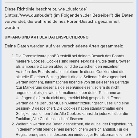
c
Diese Richtlinie beschreibt, wie „dusfor.de“
h
(„https://www.dusfor.de“) (im Folgenden „der Betreiber“) die Daten
e
verwendet, die während deines Foren-Besuchs gesammelt
werden.
UMFANG UND ART DER DATENSPEICHERUNG
Deine Daten werden auf vier verschiedene Arten gesammelt:
Die Forensoftware phpBB erstellt bei deinem Besuch des Boards
mehrere Cookies. Cookies sind kleine Textdateien, die dein Browser
als temporäre Dateien ablegt und die zwischen den einzelnen
Aufrufen des Boards erhalten bleiben. In diesen Cookies sind die
aktuelle ID deiner Sitzung (damit dir alle Seitenaufrufe zugeordnet
werden können), Informationen über die von dir gelesenen Beiträge
(zur Markierung dieser als gelesen/ungelesen; sofern du nicht
angemeldet bist) sowie Informationen über deine Teilnahme an
Umfragen (sofern du nicht angemeldet bist) gespeichert. Ferner
werden deine Benutzer-ID, ein Authentifizierungsschlüssel und eine
Session-ID gespeichert. Die Cookies haben standardmäßig eine
Gültigkeit von einem Jahr. Alle Cookies kannst du jederzeit über die
Funktion „Alle Cookies löschen“ löschen.
Weiterhin werden die Daten gespeichert, die du bei der Registrierung,
in deinem Profil oder deinem persönlichem Bereich angibst. Für die
Registrierung sind mindestens ein eindeutiger Benutzername, eine E-