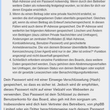
Mail-Adresse und ein Passwort notwendig. Wenn durch den Betreiber
weitere Daten als notwendig festgelegt wurden, so ist dies für dich vor
deren Eingabe ersichtlich.
Wenn du einen Beitrag oder eine private Nachricht erstellst, so
werden die dort eingegebenen Daten ebenfalls gespeichert. Gleiches
gilt, wenn du einen Beitrag als Entwurf zwischenspeicherst. In diesen
Fällen wird auch deine IP-Adresse gespeichert. Die IP-Adresse wird
weiterhin bei folgenden Aktionen gespeichert: Löschen und Ändern
von Beiträgen (dazu zählen Private Nachrichten und Umfragen),
Änderungen an zentralen Profildaten (E-Mail-Adresse,
Kontoaktivierung, Benutzer-Passwort) und gescheiterte
Anmeldeversuche. Die von deinem Browser übermittelte Browser-
Kennzeichnung (User Agent) wird nur in der „Wer ist online?“-Funktion
angezeigt und nicht dauerhaft gespeichert.
Schließlich erfordern einzelne Funktionen des Boards, dass weitere
Daten gespeichert werden. Dazu gehören dein Abstimmungsverhalten
bei Umfragen, der Gelesen-Status von deinen Beiträgen oder explizit
von dir gesetzte Lesezeichen oder Benachrichtigungsfunktionen.
Dein Passwort wird mit einer Einwege-Verschlüsselung (Hash)
gespeichert, so dass es sicher ist. Jedoch wird dir empfohlen,
dieses Passwort nicht auf einer Vielzahl von Webseiten zu
verwenden. Das Passwort ist dein Schlüssel zu deinem
Benutzerkonto für das Board, also geh mit ihm sorgsam um.
Insbesondere wird dich kein Vertreter des Betreibers, von phpBB
Limited oder ein Dritter berechtigterweise nach deinem Passwort