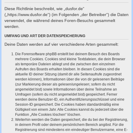
c
Diese Richtlinie beschreibt, wie „dusfor.de“
h
(„https://www.dusfor.de“) (im Folgenden „der Betreiber“) die Daten
e
verwendet, die während deines Foren-Besuchs gesammelt
werden.
UMFANG UND ART DER DATENSPEICHERUNG
Deine Daten werden auf vier verschiedene Arten gesammelt:
Die Forensoftware phpBB erstellt bei deinem Besuch des Boards
mehrere Cookies. Cookies sind kleine Textdateien, die dein Browser
als temporäre Dateien ablegt und die zwischen den einzelnen
Aufrufen des Boards erhalten bleiben. In diesen Cookies sind die
aktuelle ID deiner Sitzung (damit dir alle Seitenaufrufe zugeordnet
werden können), Informationen über die von dir gelesenen Beiträge
(zur Markierung dieser als gelesen/ungelesen; sofern du nicht
angemeldet bist) sowie Informationen über deine Teilnahme an
Umfragen (sofern du nicht angemeldet bist) gespeichert. Ferner
werden deine Benutzer-ID, ein Authentifizierungsschlüssel und eine
Session-ID gespeichert. Die Cookies haben standardmäßig eine
Gültigkeit von einem Jahr. Alle Cookies kannst du jederzeit über die
Funktion „Alle Cookies löschen“ löschen.
Weiterhin werden die Daten gespeichert, die du bei der Registrierung,
in deinem Profil oder deinem persönlichem Bereich angibst. Für die
Registrierung sind mindestens ein eindeutiger Benutzername, eine E-