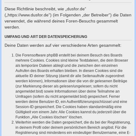
c
Diese Richtlinie beschreibt, wie „dusfor.de“
h
(„https://www.dusfor.de“) (im Folgenden „der Betreiber“) die Daten
e
verwendet, die während deines Foren-Besuchs gesammelt
werden.
UMFANG UND ART DER DATENSPEICHERUNG
Deine Daten werden auf vier verschiedene Arten gesammelt:
Die Forensoftware phpBB erstellt bei deinem Besuch des Boards
mehrere Cookies. Cookies sind kleine Textdateien, die dein Browser
als temporäre Dateien ablegt und die zwischen den einzelnen
Aufrufen des Boards erhalten bleiben. In diesen Cookies sind die
aktuelle ID deiner Sitzung (damit dir alle Seitenaufrufe zugeordnet
werden können), Informationen über die von dir gelesenen Beiträge
(zur Markierung dieser als gelesen/ungelesen; sofern du nicht
angemeldet bist) sowie Informationen über deine Teilnahme an
Umfragen (sofern du nicht angemeldet bist) gespeichert. Ferner
werden deine Benutzer-ID, ein Authentifizierungsschlüssel und eine
Session-ID gespeichert. Die Cookies haben standardmäßig eine
Gültigkeit von einem Jahr. Alle Cookies kannst du jederzeit über die
Funktion „Alle Cookies löschen“ löschen.
Weiterhin werden die Daten gespeichert, die du bei der Registrierung,
in deinem Profil oder deinem persönlichem Bereich angibst. Für die
Registrierung sind mindestens ein eindeutiger Benutzername, eine E-