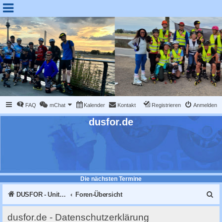
FAQ
mChat
Kalender
Kontakt
Registrieren
Anmelden
dusfor.de
Die nächsten Termine
S
DUSFOR - United Sk8 Nations :: Inline skaten in Düsseldorf
Foren-Übersicht
u
dusfor.de - Datenschutzerklärung