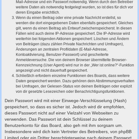
Mail-Adresse und ein Passwort notwendig. Wenn durch den Betreiber
weitere Daten als notwendig festgelegt wurden, so ist dies für dich vor
deren Eingabe ersichtlich.
Wenn du einen Beitrag oder eine private Nachricht erstellst, so
werden die dort eingegebenen Daten ebenfalls gespeichert. Gleiches
gilt, wenn du einen Beitrag als Entwurf zwischenspeicherst. In diesen
Fällen wird auch deine IP-Adresse gespeichert. Die IP-Adresse wird
weiterhin bei folgenden Aktionen gespeichert: Löschen und Ändern
von Beiträgen (dazu zählen Private Nachrichten und Umfragen),
Änderungen an zentralen Profildaten (E-Mail-Adresse,
Kontoaktivierung, Benutzer-Passwort) und gescheiterte
Anmeldeversuche. Die von deinem Browser übermittelte Browser-
Kennzeichnung (User Agent) wird nur in der „Wer ist online?“-Funktion
angezeigt und nicht dauerhaft gespeichert.
Schließlich erfordern einzelne Funktionen des Boards, dass weitere
Daten gespeichert werden. Dazu gehören dein Abstimmungsverhalten
bei Umfragen, der Gelesen-Status von deinen Beiträgen oder explizit
von dir gesetzte Lesezeichen oder Benachrichtigungsfunktionen.
Dein Passwort wird mit einer Einwege-Verschlüsselung (Hash)
gespeichert, so dass es sicher ist. Jedoch wird dir empfohlen,
dieses Passwort nicht auf einer Vielzahl von Webseiten zu
verwenden. Das Passwort ist dein Schlüssel zu deinem
Benutzerkonto für das Board, also geh mit ihm sorgsam um.
Insbesondere wird dich kein Vertreter des Betreibers, von phpBB
Limited oder ein Dritter berechtigterweise nach deinem Passwort