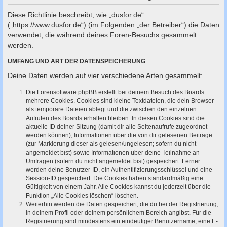
c
Diese Richtlinie beschreibt, wie „dusfor.de“
h
(„https://www.dusfor.de“) (im Folgenden „der Betreiber“) die Daten
e
verwendet, die während deines Foren-Besuchs gesammelt
werden.
UMFANG UND ART DER DATENSPEICHERUNG
Deine Daten werden auf vier verschiedene Arten gesammelt:
Die Forensoftware phpBB erstellt bei deinem Besuch des Boards
mehrere Cookies. Cookies sind kleine Textdateien, die dein Browser
als temporäre Dateien ablegt und die zwischen den einzelnen
Aufrufen des Boards erhalten bleiben. In diesen Cookies sind die
aktuelle ID deiner Sitzung (damit dir alle Seitenaufrufe zugeordnet
werden können), Informationen über die von dir gelesenen Beiträge
(zur Markierung dieser als gelesen/ungelesen; sofern du nicht
angemeldet bist) sowie Informationen über deine Teilnahme an
Umfragen (sofern du nicht angemeldet bist) gespeichert. Ferner
werden deine Benutzer-ID, ein Authentifizierungsschlüssel und eine
Session-ID gespeichert. Die Cookies haben standardmäßig eine
Gültigkeit von einem Jahr. Alle Cookies kannst du jederzeit über die
Funktion „Alle Cookies löschen“ löschen.
Weiterhin werden die Daten gespeichert, die du bei der Registrierung,
in deinem Profil oder deinem persönlichem Bereich angibst. Für die
Registrierung sind mindestens ein eindeutiger Benutzername, eine E-