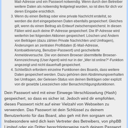
Mail-Adresse und ein Passwort notwendig. Wenn durch den Betreiber
weitere Daten als notwendig festgelegt wurden, so ist dies für dich vor
deren Eingabe ersichtlich.
Wenn du einen Beitrag oder eine private Nachricht erstellst, so
werden die dort eingegebenen Daten ebenfalls gespeichert. Gleiches
gilt, wenn du einen Beitrag als Entwurf zwischenspeicherst. In diesen
Fällen wird auch deine IP-Adresse gespeichert. Die IP-Adresse wird
weiterhin bei folgenden Aktionen gespeichert: Löschen und Ändern
von Beiträgen (dazu zählen Private Nachrichten und Umfragen),
Änderungen an zentralen Profildaten (E-Mail-Adresse,
Kontoaktivierung, Benutzer-Passwort) und gescheiterte
Anmeldeversuche. Die von deinem Browser übermittelte Browser-
Kennzeichnung (User Agent) wird nur in der „Wer ist online?“-Funktion
angezeigt und nicht dauerhaft gespeichert.
Schließlich erfordern einzelne Funktionen des Boards, dass weitere
Daten gespeichert werden. Dazu gehören dein Abstimmungsverhalten
bei Umfragen, der Gelesen-Status von deinen Beiträgen oder explizit
von dir gesetzte Lesezeichen oder Benachrichtigungsfunktionen.
Dein Passwort wird mit einer Einwege-Verschlüsselung (Hash)
gespeichert, so dass es sicher ist. Jedoch wird dir empfohlen,
dieses Passwort nicht auf einer Vielzahl von Webseiten zu
verwenden. Das Passwort ist dein Schlüssel zu deinem
Benutzerkonto für das Board, also geh mit ihm sorgsam um.
Insbesondere wird dich kein Vertreter des Betreibers, von phpBB
Limited oder ein Dritter berechtigterweise nach deinem Passwort