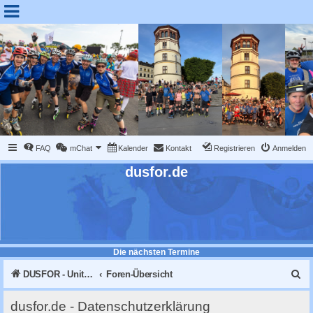
FAQ
mChat
Kalender
Kontakt
Registrieren
Anmelden
dusfor.de
Die nächsten Termine
S
DUSFOR - United Sk8 Nations :: Inline skaten in Düsseldorf
Foren-Übersicht
u
dusfor.de - Datenschutzerklärung