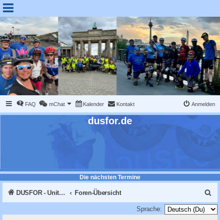
FAQ
mChat
Kalender
Kontakt
Anmelden
dusfor.de
Die nächsten Termine
S
DUSFOR - United Sk8 Nations :: Inline skaten in Düsseldorf
Foren-Übersicht
u
Sprache: