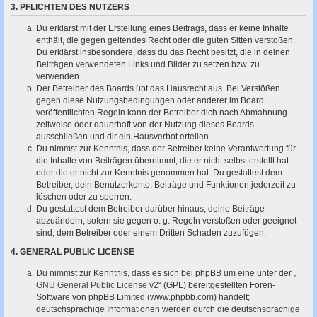
3. PFLICHTEN DES NUTZERS
Du erklärst mit der Erstellung eines Beitrags, dass er keine Inhalte
enthält, die gegen geltendes Recht oder die guten Sitten verstoßen.
Du erklärst insbesondere, dass du das Recht besitzt, die in deinen
Beiträgen verwendeten Links und Bilder zu setzen bzw. zu
verwenden.
Der Betreiber des Boards übt das Hausrecht aus. Bei Verstößen
gegen diese Nutzungsbedingungen oder anderer im Board
veröffentlichten Regeln kann der Betreiber dich nach Abmahnung
zeitweise oder dauerhaft von der Nutzung dieses Boards
ausschließen und dir ein Hausverbot erteilen.
Du nimmst zur Kenntnis, dass der Betreiber keine Verantwortung für
die Inhalte von Beiträgen übernimmt, die er nicht selbst erstellt hat
oder die er nicht zur Kenntnis genommen hat. Du gestattest dem
Betreiber, dein Benutzerkonto, Beiträge und Funktionen jederzeit zu
löschen oder zu sperren.
Du gestattest dem Betreiber darüber hinaus, deine Beiträge
abzuändern, sofern sie gegen o. g. Regeln verstoßen oder geeignet
sind, dem Betreiber oder einem Dritten Schaden zuzufügen.
4. GENERAL PUBLIC LICENSE
Du nimmst zur Kenntnis, dass es sich bei phpBB um eine unter der „
GNU General Public License v2
“ (GPL) bereitgestellten Foren-
Software von phpBB Limited (www.phpbb.com) handelt;
deutschsprachige Informationen werden durch die deutschsprachige