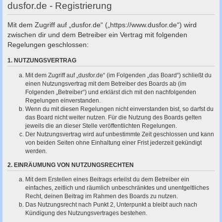
c
dusfor.de - Registrierung
h
Mit dem Zugriff auf „dusfor.de“ („https://www.dusfor.de“) wird
e
zwischen dir und dem Betreiber ein Vertrag mit folgenden
Regelungen geschlossen:
1. NUTZUNGSVERTRAG
Mit dem Zugriff auf „dusfor.de“ (im Folgenden „das Board“) schließt du
einen Nutzungsvertrag mit dem Betreiber des Boards ab (im
Folgenden „Betreiber“) und erklärst dich mit den nachfolgenden
Regelungen einverstanden.
Wenn du mit diesen Regelungen nicht einverstanden bist, so darfst du
das Board nicht weiter nutzen. Für die Nutzung des Boards gelten
jeweils die an dieser Stelle veröffentlichten Regelungen.
Der Nutzungsvertrag wird auf unbestimmte Zeit geschlossen und kann
von beiden Seiten ohne Einhaltung einer Frist jederzeit gekündigt
werden.
2. EINRÄUMUNG VON NUTZUNGSRECHTEN
Mit dem Erstellen eines Beitrags erteilst du dem Betreiber ein
einfaches, zeitlich und räumlich unbeschränktes und unentgeltliches
Recht, deinen Beitrag im Rahmen des Boards zu nutzen.
Das Nutzungsrecht nach Punkt 2, Unterpunkt a bleibt auch nach
Kündigung des Nutzungsvertrages bestehen.