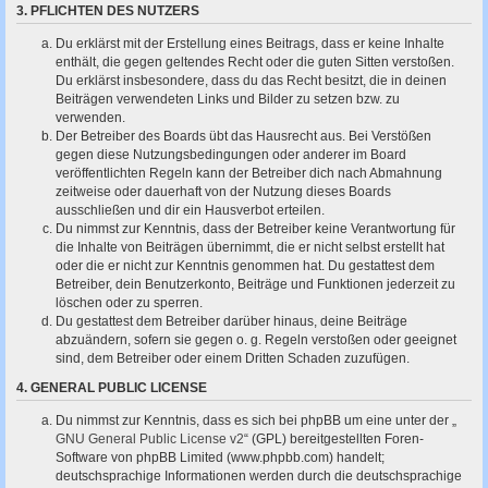
3. PFLICHTEN DES NUTZERS
Du erklärst mit der Erstellung eines Beitrags, dass er keine Inhalte
enthält, die gegen geltendes Recht oder die guten Sitten verstoßen.
Du erklärst insbesondere, dass du das Recht besitzt, die in deinen
Beiträgen verwendeten Links und Bilder zu setzen bzw. zu
verwenden.
Der Betreiber des Boards übt das Hausrecht aus. Bei Verstößen
gegen diese Nutzungsbedingungen oder anderer im Board
veröffentlichten Regeln kann der Betreiber dich nach Abmahnung
zeitweise oder dauerhaft von der Nutzung dieses Boards
ausschließen und dir ein Hausverbot erteilen.
Du nimmst zur Kenntnis, dass der Betreiber keine Verantwortung für
die Inhalte von Beiträgen übernimmt, die er nicht selbst erstellt hat
oder die er nicht zur Kenntnis genommen hat. Du gestattest dem
Betreiber, dein Benutzerkonto, Beiträge und Funktionen jederzeit zu
löschen oder zu sperren.
Du gestattest dem Betreiber darüber hinaus, deine Beiträge
abzuändern, sofern sie gegen o. g. Regeln verstoßen oder geeignet
sind, dem Betreiber oder einem Dritten Schaden zuzufügen.
4. GENERAL PUBLIC LICENSE
Du nimmst zur Kenntnis, dass es sich bei phpBB um eine unter der „
GNU General Public License v2
“ (GPL) bereitgestellten Foren-
Software von phpBB Limited (www.phpbb.com) handelt;
deutschsprachige Informationen werden durch die deutschsprachige