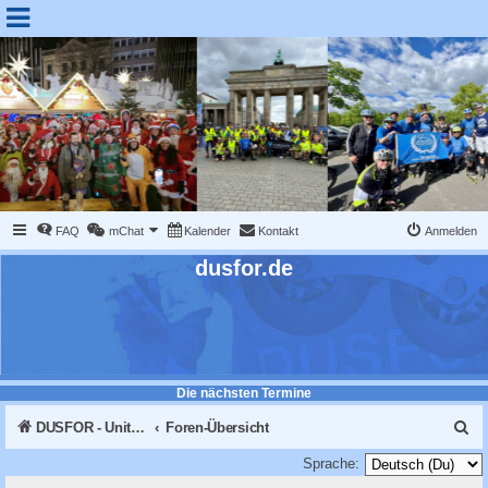
FAQ
mChat
Kalender
Kontakt
Anmelden
dusfor.de
Die nächsten Termine
S
DUSFOR - United Sk8 Nations :: Inline skaten in Düsseldorf
Foren-Übersicht
u
Sprache: