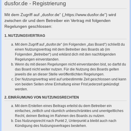
c
dusfor.de - Registrierung
h
Mit dem Zugriff auf „dusfor.de“ („https://www.dusfor.de“) wird
e
zwischen dir und dem Betreiber ein Vertrag mit folgenden
Regelungen geschlossen:
1. NUTZUNGSVERTRAG
Mit dem Zugriff auf „dusfor.de“ (im Folgenden „das Board“) schließt du
einen Nutzungsvertrag mit dem Betreiber des Boards ab (im
Folgenden „Betreiber“) und erklärst dich mit den nachfolgenden
Regelungen einverstanden.
Wenn du mit diesen Regelungen nicht einverstanden bist, so darfst du
das Board nicht weiter nutzen. Für die Nutzung des Boards gelten
jeweils die an dieser Stelle veröffentlichten Regelungen.
Der Nutzungsvertrag wird auf unbestimmte Zeit geschlossen und kann
von beiden Seiten ohne Einhaltung einer Frist jederzeit gekündigt
werden.
2. EINRÄUMUNG VON NUTZUNGSRECHTEN
Mit dem Erstellen eines Beitrags erteilst du dem Betreiber ein
einfaches, zeitlich und räumlich unbeschränktes und unentgeltliches
Recht, deinen Beitrag im Rahmen des Boards zu nutzen.
Das Nutzungsrecht nach Punkt 2, Unterpunkt a bleibt auch nach
Kündigung des Nutzungsvertrages bestehen.