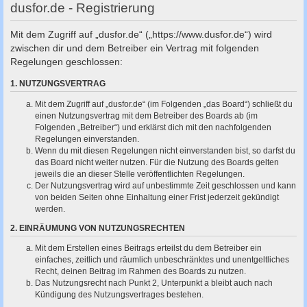
c
dusfor.de - Registrierung
h
Mit dem Zugriff auf „dusfor.de“ („https://www.dusfor.de“) wird
e
zwischen dir und dem Betreiber ein Vertrag mit folgenden
Regelungen geschlossen:
1. NUTZUNGSVERTRAG
Mit dem Zugriff auf „dusfor.de“ (im Folgenden „das Board“) schließt du
einen Nutzungsvertrag mit dem Betreiber des Boards ab (im
Folgenden „Betreiber“) und erklärst dich mit den nachfolgenden
Regelungen einverstanden.
Wenn du mit diesen Regelungen nicht einverstanden bist, so darfst du
das Board nicht weiter nutzen. Für die Nutzung des Boards gelten
jeweils die an dieser Stelle veröffentlichten Regelungen.
Der Nutzungsvertrag wird auf unbestimmte Zeit geschlossen und kann
von beiden Seiten ohne Einhaltung einer Frist jederzeit gekündigt
werden.
2. EINRÄUMUNG VON NUTZUNGSRECHTEN
Mit dem Erstellen eines Beitrags erteilst du dem Betreiber ein
einfaches, zeitlich und räumlich unbeschränktes und unentgeltliches
Recht, deinen Beitrag im Rahmen des Boards zu nutzen.
Das Nutzungsrecht nach Punkt 2, Unterpunkt a bleibt auch nach
Kündigung des Nutzungsvertrages bestehen.