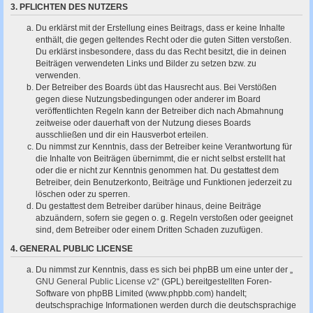
3. PFLICHTEN DES NUTZERS
Du erklärst mit der Erstellung eines Beitrags, dass er keine Inhalte
enthält, die gegen geltendes Recht oder die guten Sitten verstoßen.
Du erklärst insbesondere, dass du das Recht besitzt, die in deinen
Beiträgen verwendeten Links und Bilder zu setzen bzw. zu
verwenden.
Der Betreiber des Boards übt das Hausrecht aus. Bei Verstößen
gegen diese Nutzungsbedingungen oder anderer im Board
veröffentlichten Regeln kann der Betreiber dich nach Abmahnung
zeitweise oder dauerhaft von der Nutzung dieses Boards
ausschließen und dir ein Hausverbot erteilen.
Du nimmst zur Kenntnis, dass der Betreiber keine Verantwortung für
die Inhalte von Beiträgen übernimmt, die er nicht selbst erstellt hat
oder die er nicht zur Kenntnis genommen hat. Du gestattest dem
Betreiber, dein Benutzerkonto, Beiträge und Funktionen jederzeit zu
löschen oder zu sperren.
Du gestattest dem Betreiber darüber hinaus, deine Beiträge
abzuändern, sofern sie gegen o. g. Regeln verstoßen oder geeignet
sind, dem Betreiber oder einem Dritten Schaden zuzufügen.
4. GENERAL PUBLIC LICENSE
Du nimmst zur Kenntnis, dass es sich bei phpBB um eine unter der „
GNU General Public License v2
“ (GPL) bereitgestellten Foren-
Software von phpBB Limited (www.phpbb.com) handelt;
deutschsprachige Informationen werden durch die deutschsprachige