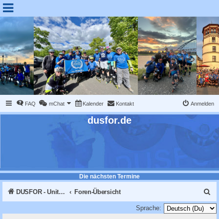
FAQ
mChat
Kalender
Kontakt
Anmelden
dusfor.de
Die nächsten Termine
S
DUSFOR - United Sk8 Nations :: Inline skaten in Düsseldorf
Foren-Übersicht
u
Sprache: