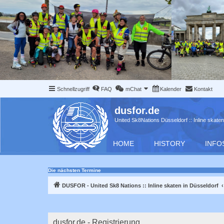
Schnellzugriff
FAQ
mChat
Kalender
Kontakt
dusfor.de
United Sk8Nations Düsseldorf :: Inline skaten
HOME
HISTORY
INFO
Die nächsten Termine
DUSFOR - United Sk8 Nations :: Inline skaten in Düsseldorf
dusfor.de - Registrierung