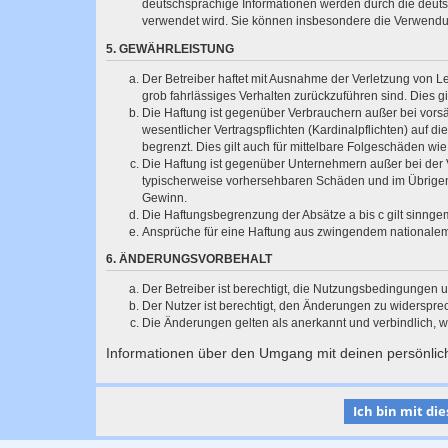
deutschsprachige Informationen werden durch die deuts
verwendet wird. Sie können insbesondere die Verwendun
5. GEWÄHRLEISTUNG
Der Betreiber haftet mit Ausnahme der Verletzung von Le
grob fahrlässiges Verhalten zurückzuführen sind. Dies 
Die Haftung ist gegenüber Verbrauchern außer bei vors
wesentlicher Vertragspflichten (Kardinalpflichten) auf
begrenzt. Dies gilt auch für mittelbare Folgeschäden 
Die Haftung ist gegenüber Unternehmern außer bei der V
typischerweise vorhersehbaren Schäden und im Übrigen 
Gewinn.
Die Haftungsbegrenzung der Absätze a bis c gilt sinnge
Ansprüche für eine Haftung aus zwingendem nationalem
6. ÄNDERUNGSVORBEHALT
Der Betreiber ist berechtigt, die Nutzungsbedingungen 
Der Nutzer ist berechtigt, den Änderungen zu widerspre
Die Änderungen gelten als anerkannt und verbindlich, 
Informationen über den Umgang mit deinen persönlich