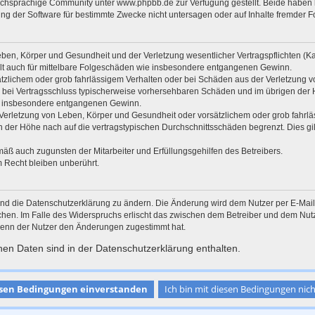
chsprachige Community unter www.phpbb.de zur Verfügung gestellt. Beide haben ke
g der Software für bestimmte Zwecke nicht untersagen oder auf Inhalte fremder F
ben, Körper und Gesundheit und der Verletzung wesentlicher Vertragspflichten (Kard
gilt auch für mittelbare Folgeschäden wie insbesondere entgangenen Gewinn.
ätzlichem oder grob fahrlässigem Verhalten oder bei Schäden aus der Verletzung 
 die bei Vertragsschluss typischerweise vorhersehbaren Schäden und im übrigen de
wie insbesondere entgangenen Gewinn.
erletzung von Leben, Körper und Gesundheit oder vorsätzlichem oder grob fahrläs
der Höhe nach auf die vertragstypischen Durchschnittsschäden begrenzt. Dies gi
mäß auch zugunsten der Mitarbeiter und Erfüllungsgehilfen des Betreibers.
 Recht bleiben unberührt.
und die Datenschutzerklärung zu ändern. Die Änderung wird dem Nutzer per E-Mail m
chen. Im Falle des Widerspruchs erlischt das zwischen dem Betreiber und dem Nutze
wenn der Nutzer den Änderungen zugestimmt hat.
en Daten sind in der Datenschutzerklärung enthalten.