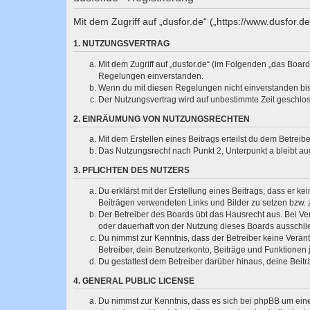
Mit dem Zugriff auf „dusfor.de“ („https://www.dusfor.
1. NUTZUNGSVERTRAG
Mit dem Zugriff auf „dusfor.de“ (im Folgenden „das Boar
Regelungen einverstanden.
Wenn du mit diesen Regelungen nicht einverstanden bist,
Der Nutzungsvertrag wird auf unbestimmte Zeit geschlos
2. EINRÄUMUNG VON NUTZUNGSRECHTEN
Mit dem Erstellen eines Beitrags erteilst du dem Betrei
Das Nutzungsrecht nach Punkt 2, Unterpunkt a bleibt 
3. PFLICHTEN DES NUTZERS
Du erklärst mit der Erstellung eines Beitrags, dass er ke
Beiträgen verwendeten Links und Bilder zu setzen bzw.
Der Betreiber des Boards übt das Hausrecht aus. Bei V
oder dauerhaft von der Nutzung dieses Boards ausschlie
Du nimmst zur Kenntnis, dass der Betreiber keine Verantw
Betreiber, dein Benutzerkonto, Beiträge und Funktionen 
Du gestattest dem Betreiber darüber hinaus, deine Beit
4. GENERAL PUBLIC LICENSE
Du nimmst zur Kenntnis, dass es sich bei phpBB um eine