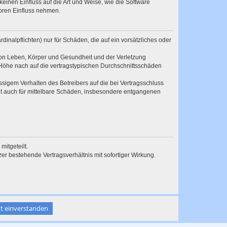
inen Einfluss auf die Art und Weise, wie die Software
oren Einfluss nehmen.
inalpflichten) nur für Schäden, die auf ein vorsätzliches oder
von Leben, Körper und Gesundheit und der Verletzung
r Höhe nach auf die vertragstypischen Durchschnittsschäden
sigem Verhalten des Betreibers auf die bei Vertragsschluss
lt auch für mittelbare Schäden, insbesondere entgangenen
itgeteilt.
r bestehende Vertragsverhältnis mit sofortiger Wirkung.