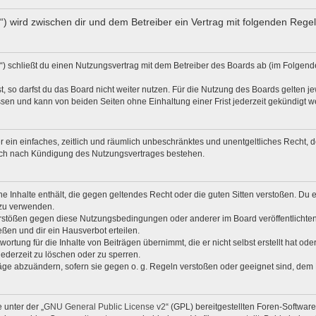
de“) wird zwischen dir und dem Betreiber ein Vertrag mit folgenden Reg
d“) schließt du einen Nutzungsvertrag mit dem Betreiber des Boards ab (im Folgend
 so darfst du das Board nicht weiter nutzen. Für die Nutzung des Boards gelten jew
sen und kann von beiden Seiten ohne Einhaltung einer Frist jederzeit gekündigt w
ber ein einfaches, zeitlich und räumlich unbeschränktes und unentgeltliches Recht
auch nach Kündigung des Nutzungsvertrages bestehen.
ine Inhalte enthält, die gegen geltendes Recht oder die guten Sitten verstoßen. Du 
 zu verwenden.
erstößen gegen diese Nutzungsbedingungen oder anderer im Board veröffentlichte
ßen und dir ein Hausverbot erteilen.
ortung für die Inhalte von Beiträgen übernimmt, die er nicht selbst erstellt hat od
jederzeit zu löschen oder zu sperren.
räge abzuändern, sofern sie gegen o. g. Regeln verstoßen oder geeignet sind, dem
 unter der „
GNU General Public License v2
“ (GPL) bereitgestellten Foren-Softwa