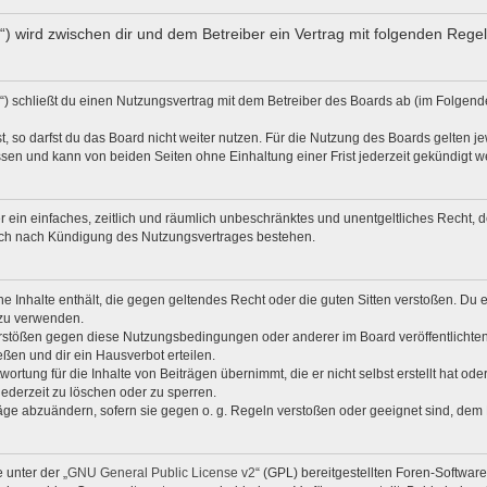
de“) wird zwischen dir und dem Betreiber ein Vertrag mit folgenden Reg
d“) schließt du einen Nutzungsvertrag mit dem Betreiber des Boards ab (im Folgend
 so darfst du das Board nicht weiter nutzen. Für die Nutzung des Boards gelten jew
sen und kann von beiden Seiten ohne Einhaltung einer Frist jederzeit gekündigt w
ber ein einfaches, zeitlich und räumlich unbeschränktes und unentgeltliches Recht
auch nach Kündigung des Nutzungsvertrages bestehen.
ine Inhalte enthält, die gegen geltendes Recht oder die guten Sitten verstoßen. Du 
 zu verwenden.
erstößen gegen diese Nutzungsbedingungen oder anderer im Board veröffentlichte
ßen und dir ein Hausverbot erteilen.
ortung für die Inhalte von Beiträgen übernimmt, die er nicht selbst erstellt hat od
jederzeit zu löschen oder zu sperren.
räge abzuändern, sofern sie gegen o. g. Regeln verstoßen oder geeignet sind, dem
 unter der „
GNU General Public License v2
“ (GPL) bereitgestellten Foren-Softwa