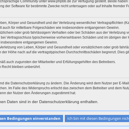
chsprachige Community unter www.phpbb.de zur Verfügung gestellt. Beide haben ke
g der Software für bestimmte Zwecke nicht untersagen oder auf Inhalte fremder F
ben, Körper und Gesundheit und der Verletzung wesentlicher Vertragspflichten (Kard
gilt auch für mittelbare Folgeschäden wie insbesondere entgangenen Gewinn.
ätzlichem oder grob fahrlässigem Verhalten oder bei Schäden aus der Verletzung 
 die bei Vertragsschluss typischerweise vorhersehbaren Schäden und im übrigen de
wie insbesondere entgangenen Gewinn.
erletzung von Leben, Körper und Gesundheit oder vorsätzlichem oder grob fahrläs
der Höhe nach auf die vertragstypischen Durchschnittsschäden begrenzt. Dies gi
mäß auch zugunsten der Mitarbeiter und Erfüllungsgehilfen des Betreibers.
 Recht bleiben unberührt.
und die Datenschutzerklärung zu ändern. Die Änderung wird dem Nutzer per E-Mail m
chen. Im Falle des Widerspruchs erlischt das zwischen dem Betreiber und dem Nutze
wenn der Nutzer den Änderungen zugestimmt hat.
en Daten sind in der Datenschutzerklärung enthalten.