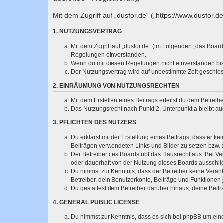
Mit dem Zugriff auf „dusfor.de“ („https://www.dusfor.
1. NUTZUNGSVERTRAG
Mit dem Zugriff auf „dusfor.de“ (im Folgenden „das Boar
Regelungen einverstanden.
Wenn du mit diesen Regelungen nicht einverstanden bist,
Der Nutzungsvertrag wird auf unbestimmte Zeit geschlos
2. EINRÄUMUNG VON NUTZUNGSRECHTEN
Mit dem Erstellen eines Beitrags erteilst du dem Betrei
Das Nutzungsrecht nach Punkt 2, Unterpunkt a bleibt 
3. PFLICHTEN DES NUTZERS
Du erklärst mit der Erstellung eines Beitrags, dass er ke
Beiträgen verwendeten Links und Bilder zu setzen bzw.
Der Betreiber des Boards übt das Hausrecht aus. Bei V
oder dauerhaft von der Nutzung dieses Boards ausschlie
Du nimmst zur Kenntnis, dass der Betreiber keine Verantw
Betreiber, dein Benutzerkonto, Beiträge und Funktionen 
Du gestattest dem Betreiber darüber hinaus, deine Beit
4. GENERAL PUBLIC LICENSE
Du nimmst zur Kenntnis, dass es sich bei phpBB um eine