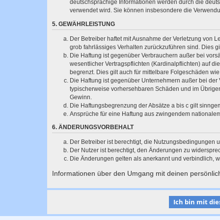
deutschsprachige Informationen werden durch die deuts
verwendet wird. Sie können insbesondere die Verwendun
5. GEWÄHRLEISTUNG
Der Betreiber haftet mit Ausnahme der Verletzung von Le
grob fahrlässiges Verhalten zurückzuführen sind. Dies 
Die Haftung ist gegenüber Verbrauchern außer bei vors
wesentlicher Vertragspflichten (Kardinalpflichten) auf
begrenzt. Dies gilt auch für mittelbare Folgeschäden 
Die Haftung ist gegenüber Unternehmern außer bei der V
typischerweise vorhersehbaren Schäden und im Übrigen 
Gewinn.
Die Haftungsbegrenzung der Absätze a bis c gilt sinnge
Ansprüche für eine Haftung aus zwingendem nationalem
6. ÄNDERUNGSVORBEHALT
Der Betreiber ist berechtigt, die Nutzungsbedingungen 
Der Nutzer ist berechtigt, den Änderungen zu widerspre
Die Änderungen gelten als anerkannt und verbindlich, 
Informationen über den Umgang mit deinen persönlich