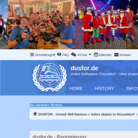
Schnellzugriff
FAQ
mChat
Kalender
Kontakt
dusfor.de
United Sk8Nations Düsseldorf :: Inline skaten
HOME
HISTORY
INFO
Die nächsten Termine
DUSFOR - United Sk8 Nations :: Inline skaten in Düsseldorf
dusfor.de - Registrierung