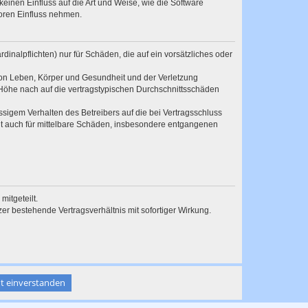
inen Einfluss auf die Art und Weise, wie die Software
oren Einfluss nehmen.
inalpflichten) nur für Schäden, die auf ein vorsätzliches oder
von Leben, Körper und Gesundheit und der Verletzung
r Höhe nach auf die vertragstypischen Durchschnittsschäden
sigem Verhalten des Betreibers auf die bei Vertragsschluss
lt auch für mittelbare Schäden, insbesondere entgangenen
itgeteilt.
r bestehende Vertragsverhältnis mit sofortiger Wirkung.