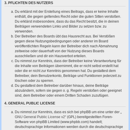
3. PFLICHTEN DES NUTZERS
Du erklärst mit der Erstellung eines Beitrags, dass er keine Inhalte
enthält, die gegen geltendes Recht oder die guten Sitten verstoßen.
Du erklärst insbesondere, dass du das Recht besitzt, die in deinen
Beiträgen verwendeten Links und Bilder zu setzen bzw. zu
verwenden.
Der Betreiber des Boards übt das Hausrecht aus. Bei Verstößen
gegen diese Nutzungsbedingungen oder anderer im Board
veröffentlichten Regeln kann der Betreiber dich nach Abmahnung
zeitweise oder dauerhaft von der Nutzung dieses Boards
ausschließen und dir ein Hausverbot erteilen.
Du nimmst zur Kenntnis, dass der Betreiber keine Verantwortung für
die Inhalte von Beiträgen übernimmt, die er nicht selbst erstellt hat
oder die er nicht zur Kenntnis genommen hat. Du gestattest dem
Betreiber, dein Benutzerkonto, Beiträge und Funktionen jederzeit zu
löschen oder zu sperren.
Du gestattest dem Betreiber darüber hinaus, deine Beiträge
abzuändern, sofern sie gegen o. g. Regeln verstoßen oder geeignet
sind, dem Betreiber oder einem Dritten Schaden zuzufügen.
4. GENERAL PUBLIC LICENSE
Du nimmst zur Kenntnis, dass es sich bei phpBB um eine unter der „
GNU General Public License v2
“ (GPL) bereitgestellten Foren-
Software von phpBB Limited (www.phpbb.com) handelt;
deutschsprachige Informationen werden durch die deutschsprachige