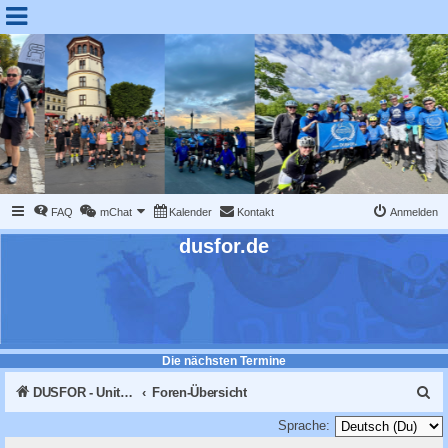
FAQ
mChat
Kalender
Kontakt
Anmelden
dusfor.de
Die nächsten Termine
S
DUSFOR - United Sk8 Nations :: Inline skaten in Düsseldorf
Foren-Übersicht
u
Sprache: