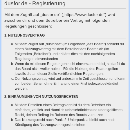
c
dusfor.de - Registrierung
h
Mit dem Zugriff auf „dusfor.de“ („https://www.dusfor.de“) wird
e
zwischen dir und dem Betreiber ein Vertrag mit folgenden
Regelungen geschlossen:
1. NUTZUNGSVERTRAG
Mit dem Zugriff auf „dusfor.de“ (im Folgenden „das Board“) schließt du
einen Nutzungsvertrag mit dem Betreiber des Boards ab (im
Folgenden „Betreiber“) und erklärst dich mit den nachfolgenden
Regelungen einverstanden.
Wenn du mit diesen Regelungen nicht einverstanden bist, so darfst du
das Board nicht weiter nutzen. Für die Nutzung des Boards gelten
jeweils die an dieser Stelle veröffentlichten Regelungen.
Der Nutzungsvertrag wird auf unbestimmte Zeit geschlossen und kann
von beiden Seiten ohne Einhaltung einer Frist jederzeit gekündigt
werden.
2. EINRÄUMUNG VON NUTZUNGSRECHTEN
Mit dem Erstellen eines Beitrags erteilst du dem Betreiber ein
einfaches, zeitlich und räumlich unbeschränktes und unentgeltliches
Recht, deinen Beitrag im Rahmen des Boards zu nutzen.
Das Nutzungsrecht nach Punkt 2, Unterpunkt a bleibt auch nach
Kündigung des Nutzungsvertrages bestehen.