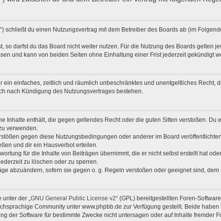
d“) schließt du einen Nutzungsvertrag mit dem Betreiber des Boards ab (im Folgend
 so darfst du das Board nicht weiter nutzen. Für die Nutzung des Boards gelten jew
sen und kann von beiden Seiten ohne Einhaltung einer Frist jederzeit gekündigt w
ber ein einfaches, zeitlich und räumlich unbeschränktes und unentgeltliches Recht
auch nach Kündigung des Nutzungsvertrages bestehen.
ine Inhalte enthält, die gegen geltendes Recht oder die guten Sitten verstoßen. Du 
 zu verwenden.
erstößen gegen diese Nutzungsbedingungen oder anderer im Board veröffentlichte
ßen und dir ein Hausverbot erteilen.
ortung für die Inhalte von Beiträgen übernimmt, die er nicht selbst erstellt hat od
jederzeit zu löschen oder zu sperren.
räge abzuändern, sofern sie gegen o. g. Regeln verstoßen oder geeignet sind, dem
 unter der „
GNU General Public License v2
“ (GPL) bereitgestellten Foren-Softwa
chsprachige Community unter www.phpbb.de zur Verfügung gestellt. Beide haben ke
g der Software für bestimmte Zwecke nicht untersagen oder auf Inhalte fremder F