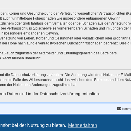
ben, Körper und Gesundheit und der Verletzung wesentlicher Vertragspflichten (Kard
gilt auch für mittelbare Folgeschäden wie insbesondere entgangenen Gewinn.
ätzlichem oder grob fahrlässigem Verhalten oder bei Schäden aus der Verletzung 
 die bei Vertragsschluss typischerweise vorhersehbaren Schäden und im übrigen de
wie insbesondere entgangenen Gewinn.
erletzung von Leben, Körper und Gesundheit oder vorsätzlichem oder grob fahrläs
der Höhe nach auf die vertragstypischen Durchschnittsschäden begrenzt. Dies gi
mäß auch zugunsten der Mitarbeiter und Erfüllungsgehilfen des Betreibers.
 Recht bleiben unberührt.
und die Datenschutzerklärung zu ändern. Die Änderung wird dem Nutzer per E-Mail m
chen. Im Falle des Widerspruchs erlischt das zwischen dem Betreiber und dem Nutze
wenn der Nutzer den Änderungen zugestimmt hat.
en Daten sind in der Datenschutzerklärung enthalten.
Konta
mfort bei der Nutzung zu bieten.
Mehr erfahren