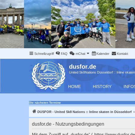
Schnellzugriff
FAQ
mChat
Kalender
Kontakt
dusfor.de
United Sk8Nations Düsseldorf :: Inline skaten
HOME
HISTORY
INFO
Die nächsten Termine
DUSFOR - United Sk8 Nations :: Inline skaten in Düsseldorf
dusfor.de - Nutzungsbedingungen
Mit dem Zugriff auf „dusfor.de“ („https://www.dusfor.