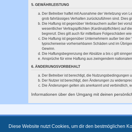
5. GEWÄHRLEISTUNG
Der Betreiber haftet mit Ausnahme der Verletzung von Le
grob fahrlässiges Verhalten zurückzuführen sind. Dies 
Die Haftung ist gegenüber Verbrauchern außer bei vors
wesentlicher Vertragspflichten (Kardinalpflichten) auf
begrenzt. Dies gilt auch für mittelbare Folgeschäden 
Die Haftung ist gegenüber Unternehmern außer bei der V
typischerweise vorhersehbaren Schäden und im Übrigen 
Gewinn.
Die Haftungsbegrenzung der Absätze a bis c gilt sinnge
Ansprüche für eine Haftung aus zwingendem nationalem
6. ÄNDERUNGSVORBEHALT
Der Betreiber ist berechtigt, die Nutzungsbedingungen 
Der Nutzer ist berechtigt, den Änderungen zu widerspre
Die Änderungen gelten als anerkannt und verbindlich, 
Informationen über den Umgang mit deinen persönlich
Powered by
phpBB
® Forum Software © phpBB Limited
Deutsche Übersetzung durch
phpBB.de
Diese Website nutzt Cookies, um dir den bestmöglichen Ko
Style
proflat
von ©
Mazeltof
2017
Datenschutz
|
Nutzungsbedingungen