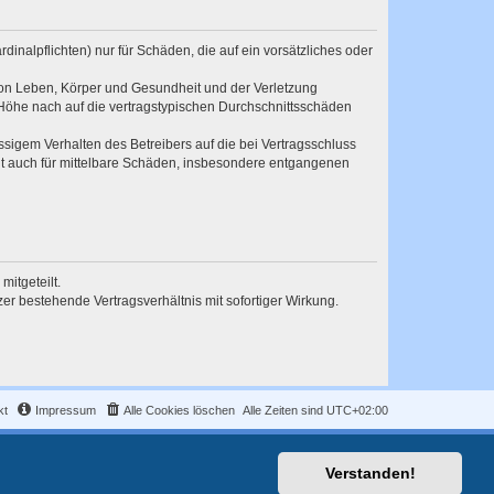
inalpflichten) nur für Schäden, die auf ein vorsätzliches oder
von Leben, Körper und Gesundheit und der Verletzung
r Höhe nach auf die vertragstypischen Durchschnittsschäden
sigem Verhalten des Betreibers auf die bei Vertragsschluss
lt auch für mittelbare Schäden, insbesondere entgangenen
itgeteilt.
r bestehende Vertragsverhältnis mit sofortiger Wirkung.
kt
Impressum
Alle Cookies löschen
Alle Zeiten sind
UTC+02:00
Verstanden!