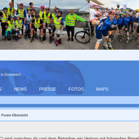
 in Düsseldorf
S
NEWS
PRESSE
FOTOS
MAPS
Foren-Übersicht
de“) wird zwischen dir und dem Betreiber ein Vertrag mit folgenden Reg