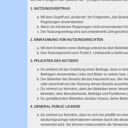
1. NUTZUNGSVERTRAG
Mit dem Zugriff auf „dusfor.de“ (im Folgenden „das Boar
Regelungen einverstanden.
Wenn du mit diesen Regelungen nicht einverstanden bist,
Der Nutzungsvertrag wird auf unbestimmte Zeit geschlos
2. EINRÄUMUNG VON NUTZUNGSRECHTEN
Mit dem Erstellen eines Beitrags erteilst du dem Betrei
Das Nutzungsrecht nach Punkt 2, Unterpunkt a bleibt 
3. PFLICHTEN DES NUTZERS
Du erklärst mit der Erstellung eines Beitrags, dass er ke
Beiträgen verwendeten Links und Bilder zu setzen bzw.
Der Betreiber des Boards übt das Hausrecht aus. Bei V
oder dauerhaft von der Nutzung dieses Boards ausschlie
Du nimmst zur Kenntnis, dass der Betreiber keine Verantw
Betreiber, dein Benutzerkonto, Beiträge und Funktionen 
Du gestattest dem Betreiber darüber hinaus, deine Beit
4. GENERAL PUBLIC LICENSE
Du nimmst zur Kenntnis, dass es sich bei phpBB um eine
deutschsprachige Informationen werden durch die deuts
verwendet wird. Sie können insbesondere die Verwendun